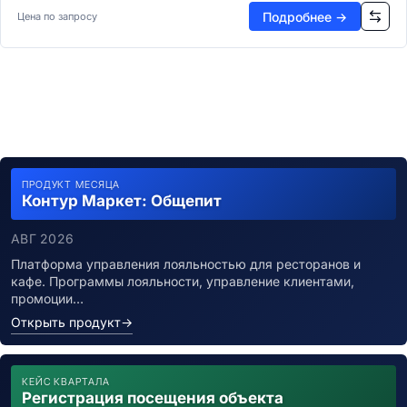
Управление портфелями (PPM)
Подробнее →
Цена по запросу
Планирование ресурсов проектов
Задачи и совместная работа
Канбан-системы
Таск-менеджеры
Time-tracking системы
Данные и аналитика
Бизнес-аналитика
BI-платформы
ПРОДУКТ МЕСЯЦА
Self-Service BI
Контур Маркет: Общепит
Embedded BI
Визуализация и отчеты
АВГ 2026
Дашборд-платформы
Платформа управления лояльностью для ресторанов и
Визуализация данных
кафе. Программы лояльности, управление клиентами,
Геоаналитика (GIS)
промоции…
Корпоративная отчетность
Открыть продукт
→
Управление данными
ETL/ELT системы
Качество данных (DQM)
КЕЙС КВАРТАЛА
Регистрация посещения объекта
Master Data Management (MDM)