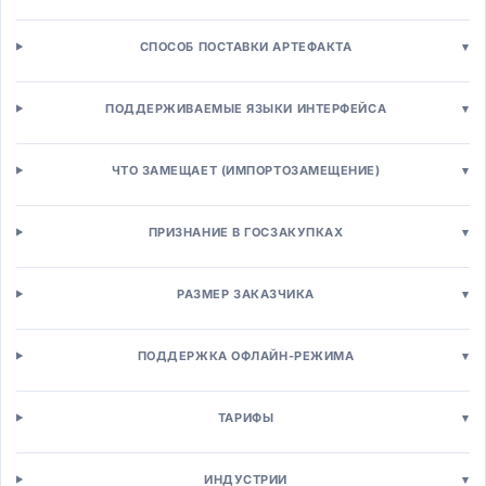
E-commerce платформы
B2C интернет-магазины
СПОСОБ ПОСТАВКИ АРТЕФАКТА
▾
B2B торговые платформы
Маркетплейс-решения
ПОДДЕРЖИВАЕМЫЕ ЯЗЫКИ ИНТЕРФЕЙСА
▾
Headless Commerce
Управление торговлей
Управление заказами (OMS)
ЧТО ЗАМЕЩАЕТ (ИМПОРТОЗАМЕЩЕНИЕ)
▾
Управление товарной информацией (PIM)
Промо-движки
ПРИЗНАНИЕ В ГОСЗАКУПКАХ
▾
Ценообразование
Точки продаж
POS-системы для розницы
РАЗМЕР ЗАКАЗЧИКА
▾
Mobile POS
Self-checkout системы
ПОДДЕРЖКА ОФЛАЙН-РЕЖИМА
▾
Управление персоналом
Кадровое администрирование
ТАРИФЫ
▾
HRMS системы
HCM платформы
Кадровое делопроизводство
ИНДУСТРИИ
▾