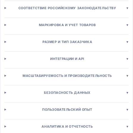
Аналитика расходов
СООТВЕТСТВИЕ РОССИЙСКОМУ ЗАКОНОДАТЕЛЬСТВУ
▾
Производство и логистика
Управление производством (MES)
Расширенное планирование (APS)
МАРКИРОВКА И УЧЕТ ТОВАРОВ
▾
Управление складом (WMS)
Транспортная логистика (TMS)
РАЗМЕР И ТИП ЗАКАЗЧИКА
▾
Управление цепочками поставок (SCM)
Управление запасами
Управление активами
ИНТЕГРАЦИИ И API
▾
Управление активами (EAM)
Управление качеством (QMS)
МАСШТАБИРУЕМОСТЬ И ПРОИЗВОДИТЕЛЬНОСТЬ
▾
Техническое обслуживание
Сервисное обслуживание (FSM)
Бизнес-процессы
БЕЗОПАСНОСТЬ ДАННЫХ
▾
BPM / Управление бизнес-процессами
Роботизированная автоматизация (RPA)
ПОЛЬЗОВАТЕЛЬСКИЙ ОПЫТ
▾
Workflow-системы
Low-Code/No-Code платформы
Продажи и маркетинг
АНАЛИТИКА И ОТЧЕТНОСТЬ
▾