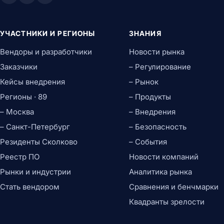
Презентации
Заметки и органайзеры
УЧАСТНИКИ И РЕГИОНЫ
ЗНАНИЯ
Коммуникации
Почтовые клиенты
Вендоры и разработчики
Новости рынка
Календари
Заказчики
– Регулирование
Корпоративные мессенджеры
Видеоконференции
Кейсы внедрения
– Рынок
UCaaS платформы
Регионы · 89
– Продукты
Совместная работа
– Москва
– Внедрения
Виртуальные доски
– Санкт-Петербург
– Безопасность
Корпоративные соцсети
Файлообменники
Резиденты Сколково
– События
Браузеры и интернет
Реестр ПО
Новости компаний
Веб-браузеры
Рынки и индустрии
Аналитика рынка
Утилиты для браузеров
ИТ-инфраструктура
Стать вендором
Сравнения и бенчмарки
Системное ПО
Квадранты зрелости
Серверные ОС
Десктопные ОС