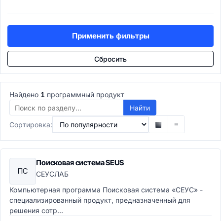
Учет рабочего времени
Подбор и развитие
ATS системы
Применить фильтры
Рекрутинг-платформы
Управление талантами
Сбросить
Performance Management
Обучение и развитие
LMS системы
Найдено
1
программный продукт
LXP платформы
Корпоративные университеты
Найти
E-learning авторинг
▦
≡
Сортировка:
Расчеты и льготы
Payroll системы
Управление льготами
Поисковая система SEUS
HR-аналитика
ПС
СЕУСЛАБ
Проекты и задачи
Управление проектами
Компьютерная программа Поисковая система «СЕУС» -
PMO системы
специализированный продукт, предназначенный для
решения сотр...
Agile/Scrum инструменты