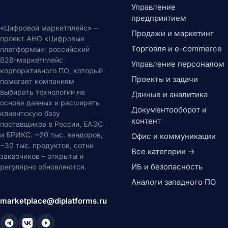
Веб-контент
Управление
CMS системы
предприятием
«Цифровой маркетплейс» –
Headless CMS
Продажи и маркетинг
проект АНО «Цифровые
Конструкторы сайтов
Торговля и e-commerce
платформы»: российский
DXP платформы
B2B-маркетплейс
Обработка документов
Управление персоналом
корпоративного ПО, который
Генерация документов
Проекты и задачи
помогает компаниям
OCR системы
выбирать технологии на
Данные и аналитика
PDF-редакторы
основе данных и расширять
Документооборот и
Электронная подпись
клиентскую базу
контент
Цифровые активы
поставщиков в России, ЕАЭС
DAM системы
и БРИКС. ~20 тыс. вендоров,
Офис и коммуникации
Видеохостинг
~30 тыс. продуктов, сотни
Все категории →
заказчиков – открыты и
CDN сети
ИБ и безопасность
регулярно обновляются.
Потоковое видео
Офис и коммуникации
Аналоги западного ПО
Офисные приложения
marketplace@diplatforms.ru
Офисные пакеты
Текстовые процессоры
Электронные таблицы