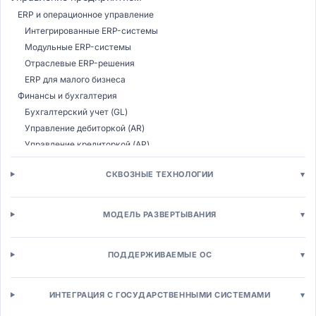
ERP и операционное управление
Интегрированные ERP-системы
Модульные ERP-системы
Отраслевые ERP-решения
ERP для малого бизнеса
Финансы и бухгалтерия
Бухгалтерский учет (GL)
Управление дебиторкой (AR)
Управление кредиторкой (AP)
Казначейство
СКВОЗНЫЕ ТЕХНОЛОГИИ
▾
Бюджетирование (CPM)
Налоговый учет
Консолидация МСФО
МОДЕЛЬ РАЗВЕРТЫВАНИЯ
▾
Управление расходами (T&E)
Управление закупками
ПОДДЕРЖИВАЕМЫЕ ОС
▾
Электронные закупки (E-procurement)
Управление поставщиками (SRM)
Электронные аукционы (E-sourcing)
ИНТЕГРАЦИЯ С ГОСУДАРСТВЕННЫМИ СИСТЕМАМИ
▾
Управление контрактами (CLM)