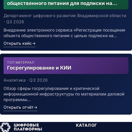
общественного питания для подписки на
Каталоги данных
уведомления о возможном контакте с
Хранение данных
заболевшим новой коронавирусной
Департамент цифрового развития Владимирской области
Хранилища данных (DWH)
инфекцией
· Q3 2026
Озера данных (Data Lake)
Внедрение электронного сервиса «Регистрация посещения
Аналитические СУБД
объекта общественного питания с целью подписки на…
Потоковая обработка
Открыть кейс
→
Машинное обучение
ML-платформы
Предиктивная аналитика
ТОП МАТЕРИАЛ
AutoML решения
Госрегулирование и КИИ
Платформы ИИ/GenAI
Компьютерное зрение
Аналитика · Q3 2026
NLP и обработка текста
Обзор сферы госрегулирования и критической
Документооборот и контент
информационной инфраструктуры по материалам деловой
программы…
Корпоративный контент
Открыть отчёт
→
ECM системы
EDMS системы
Системы архивирования
КАТАЛОГ
eDiscovery системы