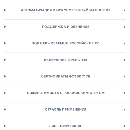
CRM и продажи
Операционная CRM
АВТОМАТИЗАЦИЯ И ИСКУССТВЕННЫЙ ИНТЕЛЛЕКТ
▾
Аналитическая CRM
Автоматизация продаж (SFA)
ПОДДЕРЖКА И ОБУЧЕНИЕ
▾
Конфигуратор-цена-предложение (CPQ)
Партнерская CRM (PRM)
Маркетинг и каналы
ПОДДЕРЖИВАЕМЫЕ РОССИЙСКИЕ ОС
▾
Маркетинг-автоматизация (MA)
Email/SMS маркетинг
ВКЛЮЧЕНИЕ В РЕЕСТРЫ
▾
Управление кампаниями
SEO/SEM инструменты
SMM и социальные сети
СЕРТИФИКАТЫ ФСТЭК/ФСБ
▾
Платформы клиентских данных (CDP)
Веб-аналитика
СОВМЕСТИМОСТЬ С РОССИЙСКИМ СТЕКОМ
▾
Контакт-центр
Омниканальные контакт-центры
Управление кейсами
ОТРАСЛЬ ПРИМЕНЕНИЯ
▾
Чат-боты и виртуальные ассистенты
Системы лояльности
ЛИЦЕНЗИРОВАНИЕ
▾
Торговля и e-commerce