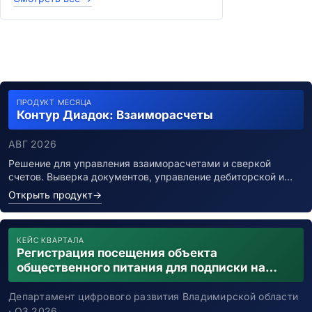
ПРОДУКТ МЕСЯЦА
Контур Диадок: Взаиморасчеты
АВГ 2026
Решение для управления взаиморасчетами и сверкой
счетов. Выверка документов, управление дебиторской и…
Открыть продукт
→
КЕЙС КВАРТАЛА
Регистрация посещения объекта
общественного питания для подписки на
уведомления о возможном контакте с
заболевшим новой коронавирусной
Департамент цифрового развития Владимирской области
инфекцией
· Q3 2026