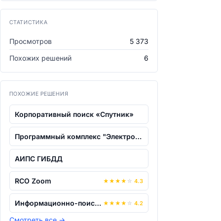
СТАТИСТИКА
Просмотров
5 373
Похожих решений
6
ПОХОЖИЕ РЕШЕНИЯ
Корпоративный поиск «Спутник»
Программный комплекс "Электронно-цифро...
АИПС ГИБДД
RCO Zoom
★
★
★
★
☆
4.3
Информационно-поисковая система "Реест...
★
★
★
★
☆
4.2
Смотреть все
→