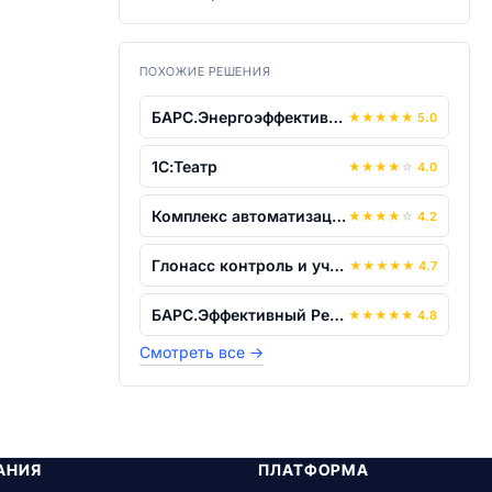
ПОХОЖИЕ РЕШЕНИЯ
БАРС.Энергоэффективность
★
★
★
★
★
5.0
1С:Театр
★
★
★
★
☆
4.0
Комплекс автоматизации свода отчетност...
★
★
★
★
☆
4.2
Глонасс контроль и учёт транспорта
★
★
★
★
★
4.7
БАРС.Эффективный Регион
★
★
★
★
★
4.8
Смотреть все
→
АНИЯ
ПЛАТФОРМА