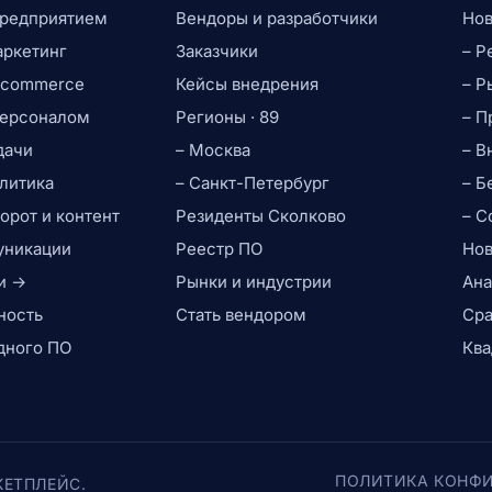
предприятием
Вендоры и разработчики
Нов
аркетинг
Заказчики
– Р
e-commerce
Кейсы внедрения
– Р
персоналом
Регионы · 89
– П
дачи
– Москва
– В
литика
– Санкт-Петербург
– Б
рот и контент
Резиденты Сколково
– С
уникации
Реестр ПО
Нов
и →
Рынки и индустрии
Ана
ность
Стать вендором
Сра
дного ПО
Ква
ПОЛИТИКА КОНФ
КЕТПЛЕЙС.