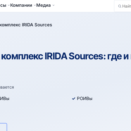
йсы
Компании
Медиа
Найти
омплекс IRIDA Sources
омплекс IRIDA Sources: где и
вается
ИВы
РОИВы