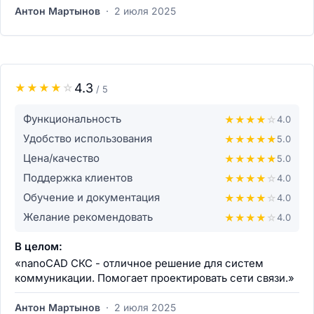
Антон Мартынов
·
2 июля 2025
4.3
★
★
★
★
☆
/ 5
Функциональность
★
★
★
★
☆
4.0
Удобство использования
★
★
★
★
★
5.0
Цена/качество
★
★
★
★
★
5.0
Поддержка клиентов
★
★
★
★
☆
4.0
Обучение и документация
★
★
★
★
☆
4.0
Желание рекомендовать
★
★
★
★
☆
4.0
В целом:
«nanoCAD СКС - отличное решение для систем
коммуникации. Помогает проектировать сети связи.»
Антон Мартынов
·
2 июля 2025