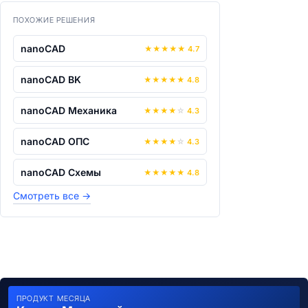
ПОХОЖИЕ РЕШЕНИЯ
nanoCAD
★
★
★
★
★
4.7
nanoCAD BK
★
★
★
★
★
4.8
nanoCAD Механика
★
★
★
★
☆
4.3
nanoCAD ОПС
★
★
★
★
☆
4.3
nanoCAD Схемы
★
★
★
★
★
4.8
Смотреть все
→
ПРОДУКТ МЕСЯЦА