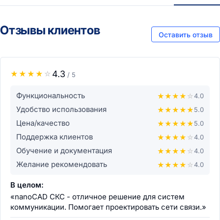
Отзывы клиентов
Оставить отзыв
4.3
★
★
★
★
☆
/ 5
Функциональность
★
★
★
★
☆
4.0
Удобство использования
★
★
★
★
★
5.0
Цена/качество
★
★
★
★
★
5.0
Поддержка клиентов
★
★
★
★
☆
4.0
Обучение и документация
★
★
★
★
☆
4.0
Желание рекомендовать
★
★
★
★
☆
4.0
В целом:
«nanoCAD СКС - отличное решение для систем
коммуникации. Помогает проектировать сети связи.»