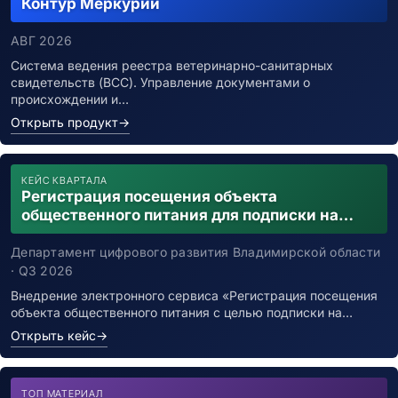
Контур Меркурий
АВГ 2026
Система ведения реестра ветеринарно-санитарных
свидетельств (ВСС). Управление документами о
происхождении и…
Открыть продукт
→
КЕЙС КВАРТАЛА
Регистрация посещения объекта
общественного питания для подписки на
уведомления о возможном контакте с
заболевшим новой коронавирусной
Департамент цифрового развития Владимирской области
инфекцией
· Q3 2026
Внедрение электронного сервиса «Регистрация посещения
объекта общественного питания с целью подписки на…
Открыть кейс
→
ТОП МАТЕРИАЛ