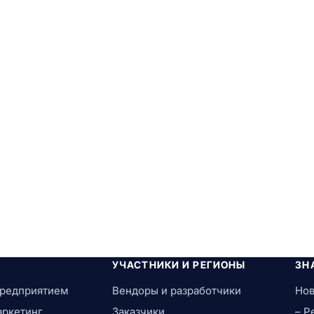
УЧАСТНИКИ И РЕГИОНЫ
ЗН
предприятием
Вендоры и разработчики
Нов
аркетинг
Заказчики
– Р