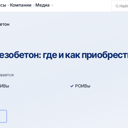
йсы
Компании
Медиа
Найти
етон
зобетон: где и как приобрест
вается
ИВы
РОИВы