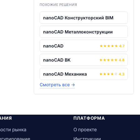
ПОХОЖИЕ РЕШЕНИЯ
nanoCAD Конструкторский BIM
nanoCAD Металлоконструкции
nanoCAD
★
★
★
★
★
4.7
nanoCAD BK
★
★
★
★
★
4.8
nanoCAD Механика
★
★
★
★
☆
4.3
Смотреть все
→
АНИЯ
ПЛАТФОРМА
ости рынка
О проекте
егулирование
Инструкции