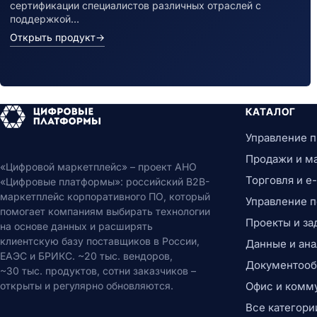
сертификации специалистов различных отраслей с
поддержкой…
Открыть продукт
→
КАТАЛОГ
Управление 
Продажи и м
«Цифровой маркетплейс» – проект АНО
Торговля и 
«Цифровые платформы»: российский B2B-
маркетплейс корпоративного ПО, который
Управление 
помогает компаниям выбирать технологии
Проекты и за
на основе данных и расширять
клиентскую базу поставщиков в России,
Данные и ана
ЕАЭС и БРИКС. ~20 тыс. вендоров,
Документообо
~30 тыс. продуктов, сотни заказчиков –
открыты и регулярно обновляются.
Офис и комм
Все категори