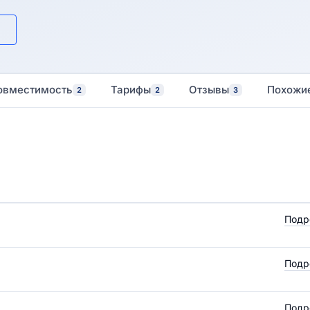
овместимость
Тарифы
Отзывы
Похожи
2
2
3
Подр
Подр
Подр