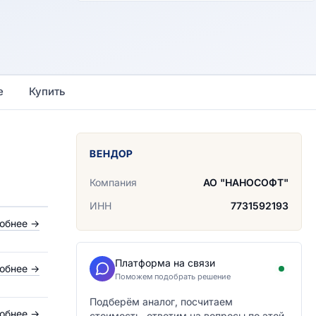
е
Купить
ВЕНДОР
Компания
АО "НАНОСОФТ"
ИНН
7731592193
обнее
→
Платформа на связи
обнее
→
Поможем подобрать решение
Подберём аналог, посчитаем
обнее
→
стоимость, ответим на вопросы по этой