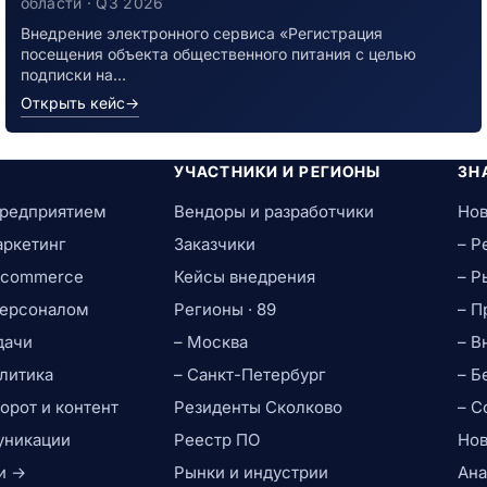
инфекцией
области · Q3 2026
Внедрение электронного сервиса «Регистрация
посещения объекта общественного питания с целью
подписки на…
Открыть кейс
→
УЧАСТНИКИ И РЕГИОНЫ
ЗН
предприятием
Вендоры и разработчики
Нов
аркетинг
Заказчики
– Р
e-commerce
Кейсы внедрения
– Р
персоналом
Регионы · 89
– П
дачи
– Москва
– В
литика
– Санкт-Петербург
– Б
рот и контент
Резиденты Сколково
– С
уникации
Реестр ПО
Нов
и →
Рынки и индустрии
Ана