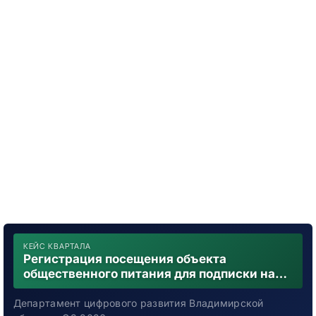
КЕЙС КВАРТАЛА
Регистрация посещения объекта
общественного питания для подписки на
уведомления о возможном контакте с
заболевшим новой коронавирусной
Департамент цифрового развития Владимирской