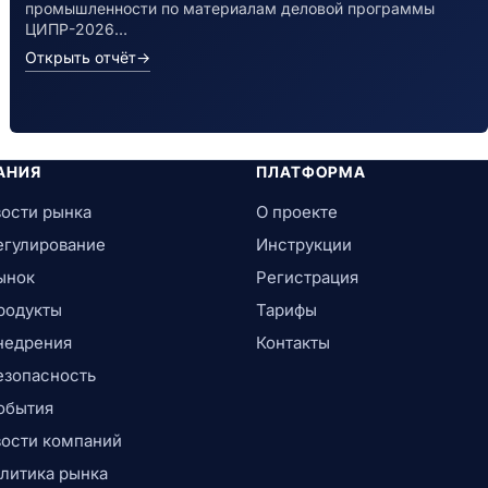
промышленности по материалам деловой программы
ЦИПР-2026…
Открыть отчёт
→
АНИЯ
ПЛАТФОРМА
ости рынка
О проекте
егулирование
Инструкции
ынок
Регистрация
родукты
Тарифы
недрения
Контакты
езопасность
обытия
ости компаний
литика рынка