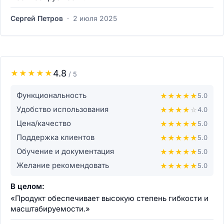
Сергей Петров
·
2 июля 2025
4.8
★
★
★
★
★
/ 5
Функциональность
★
★
★
★
★
5.0
Удобство использования
★
★
★
★
☆
4.0
Цена/качество
★
★
★
★
★
5.0
Поддержка клиентов
★
★
★
★
★
5.0
Обучение и документация
★
★
★
★
★
5.0
Желание рекомендовать
★
★
★
★
★
5.0
В целом:
«Продукт обеспечивает высокую степень гибкости и
масштабируемости.»