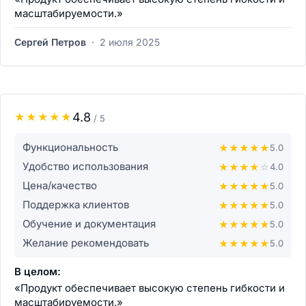
масштабируемости.»
Сергей Петров
·
2 июля 2025
4.8
★
★
★
★
★
/ 5
Функциональность
★
★
★
★
★
5.0
Удобство использования
★
★
★
★
☆
4.0
Цена/качество
★
★
★
★
★
5.0
Поддержка клиентов
★
★
★
★
★
5.0
Обучение и документация
★
★
★
★
★
5.0
Желание рекомендовать
★
★
★
★
★
5.0
В целом:
«Продукт обеспечивает высокую степень гибкости и
масштабируемости.»