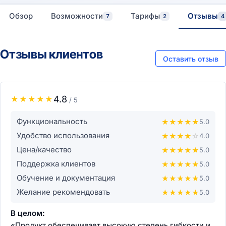
Обзор
Возможности
Тарифы
Отзывы
7
2
4
Отзывы клиентов
Оставить отзыв
4.8
★
★
★
★
★
/ 5
Функциональность
★
★
★
★
★
5.0
Удобство использования
★
★
★
★
☆
4.0
Цена/качество
★
★
★
★
★
5.0
Поддержка клиентов
★
★
★
★
★
5.0
Обучение и документация
★
★
★
★
★
5.0
Желание рекомендовать
★
★
★
★
★
5.0
В целом:
«Продукт обеспечивает высокую степень гибкости и