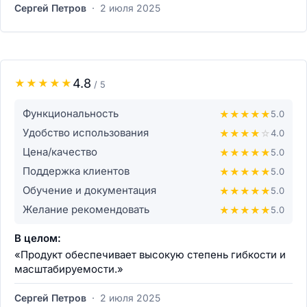
Сергей Петров
·
2 июля 2025
4.8
★
★
★
★
★
/ 5
Функциональность
★
★
★
★
★
5.0
Удобство использования
★
★
★
★
☆
4.0
Цена/качество
★
★
★
★
★
5.0
Поддержка клиентов
★
★
★
★
★
5.0
Обучение и документация
★
★
★
★
★
5.0
Желание рекомендовать
★
★
★
★
★
5.0
В целом:
«Продукт обеспечивает высокую степень гибкости и
масштабируемости.»
Сергей Петров
·
2 июля 2025