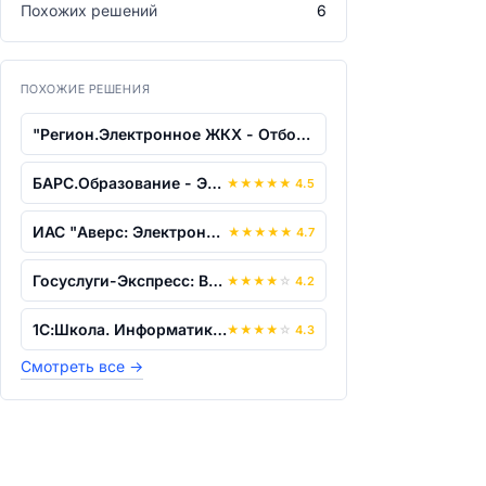
Похожих решений
6
ПОХОЖИЕ РЕШЕНИЯ
"Регион.Электронное ЖКХ - Отбор подряд...
БАРС.Образование - Электронное дополни...
★
★
★
★
★
4.5
ИАС "Аверс: Электронное распределение...
★
★
★
★
★
4.7
Госуслуги-Экспресс: Ведомство-Регион
★
★
★
★
☆
4.2
1С:Школа. Информатика, 11 класс
★
★
★
★
☆
4.3
Смотреть все
→