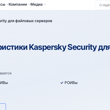
йсы
Компании
Медиа
Найти
urity для файловых серверов
истики Kaspersky Security дл
вается
ИВы
РОИВы