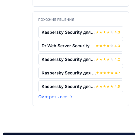
ПОХОЖИЕ РЕШЕНИЯ
Kaspersky Security для файловых сервер...
★
★
★
★
☆
4.3
Dr.Web Server Security Suite
★
★
★
★
☆
4.3
Kaspersky Security для виртуальных и о...
★
★
★
★
☆
4.2
Kaspersky Security для серверов совмес...
★
★
★
★
★
4.7
Kaspersky Security для серверов совмес...
★
★
★
★
★
4.5
Смотреть все
→