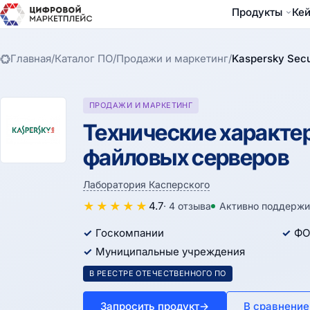
Продукты
Ке
Главная
/
Каталог ПО
/
Продажи и маркетинг
/
Kaspersky Sec
ПРОДАЖИ И МАРКЕТИНГ
Технические характер
файловых серверов
Лаборатория Касперского
★
★
★
★
★
4.7
· 4 отзыва
Активно поддержи
Госкомпании
ФО
Муниципальные учреждения
В РЕЕСТРЕ ОТЕЧЕСТВЕННОГО ПО
Запросить продукт
→
В сравнение