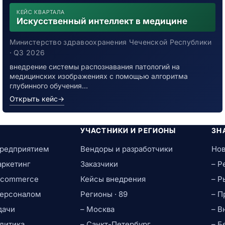
КЕЙС КВАРТАЛА
Искусственный интеллект в медицине
Министерство здравоохранения Чеченской Республики
· Q3 2026
внедрение системы распознавания патологий на
медицинских изображениях с помощью алгоритма
глубинного обучения…
Открыть кейс
→
УЧАСТНИКИ И РЕГИОНЫ
ЗН
предприятием
Вендоры и разработчики
Нов
аркетинг
Заказчики
– Р
e-commerce
Кейсы внедрения
– Р
персоналом
Регионы · 89
– П
дачи
– Москва
– В
литика
– Санкт-Петербург
– Б