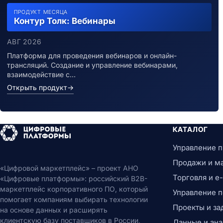
ПРОДУКТ МЕСЯЦА
Контур Толк: Вебинары
АВГ 2026
Платформа для проведения вебинаров и онлайн-
трансляций. Создание и управление вебинарами,
взаимодействие с…
Открыть продукт
→
КАТАЛОГ
Управление 
Продажи и м
«Цифровой маркетплейс» – проект АНО
Торговля и 
«Цифровые платформы»: российский B2B-
маркетплейс корпоративного ПО, который
Управление 
помогает компаниям выбирать технологии
Проекты и за
на основе данных и расширять
клиентскую базу поставщиков в России,
Данные и ана