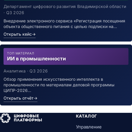
уведомления о возможном контакте с
заболевшим новой коронавирусной
Департамент цифрового развития Владимирской области
инфекцией
· Q3 2026
Внедрение электронного сервиса «Регистрация посещения
объекта общественного питания с целью подписки на…
Открыть кейс
→
ТОП МАТЕРИАЛ
ИИ в промышленности
Аналитика · Q3 2026
Обзор применения искусственного интеллекта в
промышленности по материалам деловой программы
ЦИПР-2026…
Открыть отчёт
→
КАТАЛОГ
Управление