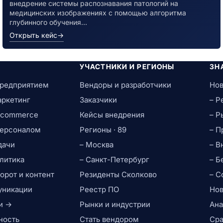
внедрение системы распознавания патологий на
медицинских изображениях с помощью алгоритма
глубинного обучения…
Открыть кейс
→
УЧАСТНИКИ И РЕГИОНЫ
ЗН
предприятием
Вендоры и разработчики
Нов
аркетинг
Заказчики
– Р
e-commerce
Кейсы внедрения
– Р
персоналом
Регионы · 89
– П
дачи
– Москва
– В
литика
– Санкт-Петербург
– Б
рот и контент
Резиденты Сколково
– С
уникации
Реестр ПО
Нов
и →
Рынки и индустрии
Ана
ность
Стать вендором
Сра