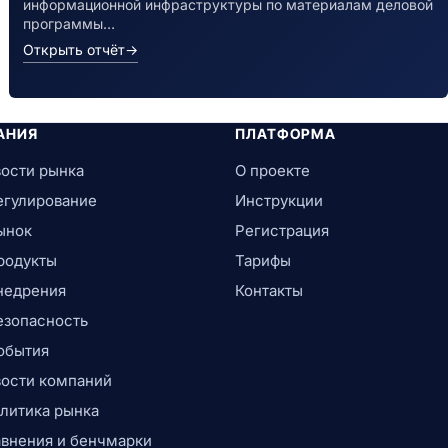
информационной инфраструктуры по материалам деловой
программы…
Открыть отчёт
→
АНИЯ
ПЛАТФОРМА
ости рынка
О проекте
егулирование
Инструкции
ынок
Регистрация
родукты
Тарифы
недрения
Контакты
езопасность
обытия
ости компаний
литика рынка
внения и бенчмарки