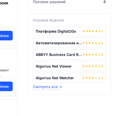
Похожих решений
6
ерсия
ПОХОЖИЕ РЕШЕНИЯ
Платформа Digital2Go
★
★
★
★
★
4.7
обнее
Автоматизированная информационная сист...
★
★
★
★
★
4.5
ABBYY Business Card Reader
★
★
★
★
★
5.0
Algorius Net Viewer
★
★
★
★
★
4.5
умент
.
Algorius Net Watcher
★
★
★
★
☆
4.3
обнее
Смотреть все
→