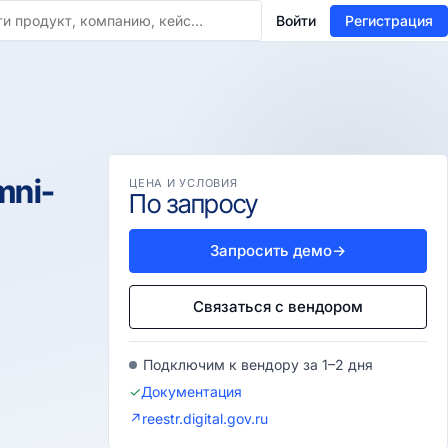
Войти
Регистрация
mni-
ЦЕНА И УСЛОВИЯ
По запросу
Запросить демо
→
Связаться с вендором
Подключим к вендору за 1–2 дня
✓
Документация
↗
reestr.digital.gov.ru