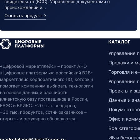
свидетельств (ВСС). Управление документами о
происхождении и…
Открыть продукт
→
КАТАЛОГ
Управление 
Продажи и м
«Цифровой маркетплейс» – проект АНО
Торговля и 
«Цифровые платформы»: российский B2B-
маркетплейс корпоративного ПО, который
Управление 
помогает компаниям выбирать технологии
Проекты и за
на основе данных и расширять
клиентскую базу поставщиков в России,
Данные и ана
ЕАЭС и БРИКС. ~20 тыс. вендоров,
Документообо
~30 тыс. продуктов, сотни заказчиков –
открыты и регулярно обновляются.
Офис и комм
Все категори
ИБ и безопас
marketplace@diplatforms.ru