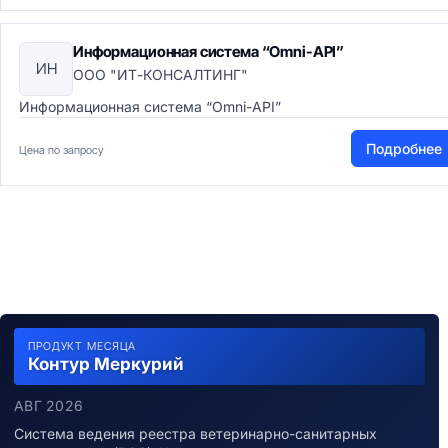
Информационная система “Omni-API”
ИН
ООО "ИТ-КОНСАЛТИНГ"
Информационная система “Omni-API”
Подробнее
Цена по запросу
ПРОДУКТ МЕСЯЦА
Контур Меркурий
АВГ 2026
Система ведения реестра ветеринарно-санитарных