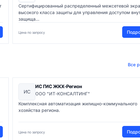
т
Сертифицированный распределенный межсетевой экр
высокого класса защиты для управления доступом вну
защища...
Подр
Цена по запросу
Все 
ИС ГИС ЖКХ-Регион
ИС
ООО "ИТ-КОНСАЛТИНГ"
Комплексная автоматизация жилищно-коммунального
хозяйства региона.
Подр
Цена по запросу