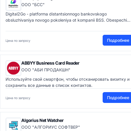
ООО "БСС"
Digital2Go - platforma distantsionnogo bankovskogo
obsluzhivaniya novogo pokoleniya ot kompanii BSS. Obespechi...
Подробнее
Цена по запросу
ABBYY Business Card Reader
ООО "АБИ ПРОДАКШН"
Используйте свой смартфон, чтобы отсканировать визитку и
сохранить все данные в список контактов.
Подробнее
Цена по запросу
Algorius Net Watcher
ООО "АЛГОРИУС СОФТВЕР"