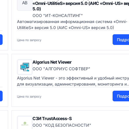
АВ
«Omni-UtilitieS» версия 5.0 (АИС «Omni-US» в
5.0)
ООО "ИТ-КОНСАЛТИНГ"
Автоматизированная информационная система «Omni-
UtilitieS» версия 5.0 (АИС «Omni-US» версия 5.0)
Подр
Цена по запросу
Algorius Net Viewer
ООО "АЛГОРИУС СОФТВЕР"
Algorius Net Viewer - это эффективный и удобный инстр
для визуализации, администрирования, мониторинга и..
Подр
Цена по запросу
СЗИ TrustAccess-S
ООО "КОД БЕЗОПАСНОСТИ"