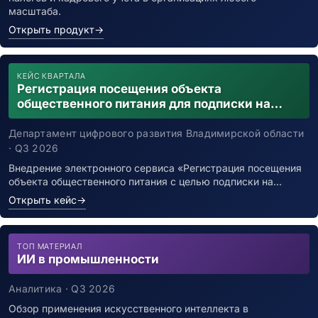
масштаба.
Открыть продукт
→
КЕЙС КВАРТАЛА
Регистрация посещения объекта
общественного питания для подписки на
уведомления о возможном контакте с
заболевшим новой коронавирусной
Департамент цифрового развития Владимирской области
инфекцией
· Q3 2026
Внедрение электронного сервиса «Регистрация посещения
объекта общественного питания с целью подписки на…
Открыть кейс
→
ТОП МАТЕРИАЛ
ИИ в промышленности
Аналитика · Q3 2026
Обзор применения искусственного интеллекта в