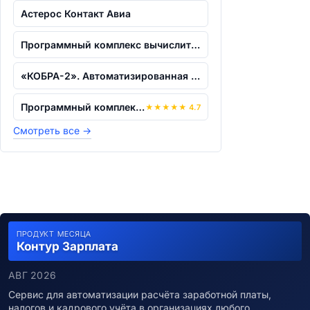
Астерос Контакт Авиа
Программный комплекс вычислительной аэ...
«КОБРА-2». Автоматизированная система...
Программный комплекс "RDT-line"
★
★
★
★
★
4.7
Смотреть все
→
ПРОДУКТ МЕСЯЦА
Контур Зарплата
АВГ 2026
Сервис для автоматизации расчёта заработной платы,
налогов и кадрового учёта в организациях любого