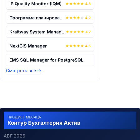
IP Quality Monitor (IQM)
★
★
★
★
★
4.8
Программа планирования и управления пр...
★
★
★
★
☆
4.2
Kraftway System Manager
★
★
★
★
★
4.7
NextGIS Manager
★
★
★
★
★
4.5
EMS SQL Manager for PostgreSQL
Смотреть все
→
ПРОДУКТ МЕСЯЦА
Контур Бухгалтерия Актив
АВГ 2026