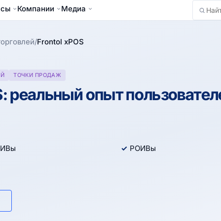
йсы
Компании
Медиа
Найти
торговлей
/
Frontol xPOS
ЕЙ
ТОЧКИ ПРОДАЖ
S: реальный опыт пользовател
ИВы
РОИВы