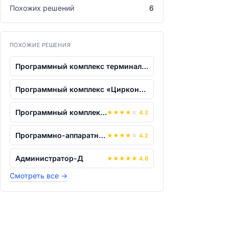
Похожих решений
6
ПОХОЖИЕ РЕШЕНИЯ
Программный комплекс терминального дос...
Программный комплекс «Циркон-СУБД»
Программный комплекс виртуализации сер...
★
★
★
★
☆
4.2
Программно-аппаратный комплекс "Блокхо...
★
★
★
★
☆
4.2
Администратор-Д
★
★
★
★
★
4.8
Смотреть все
→