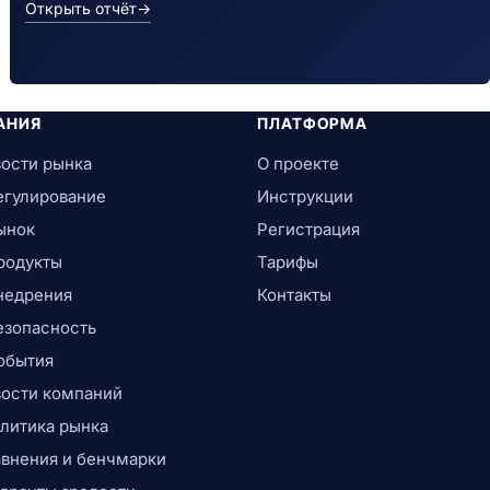
Открыть отчёт
→
АНИЯ
ПЛАТФОРМА
ости рынка
О проекте
егулирование
Инструкции
ынок
Регистрация
родукты
Тарифы
недрения
Контакты
езопасность
обытия
ости компаний
литика рынка
внения и бенчмарки