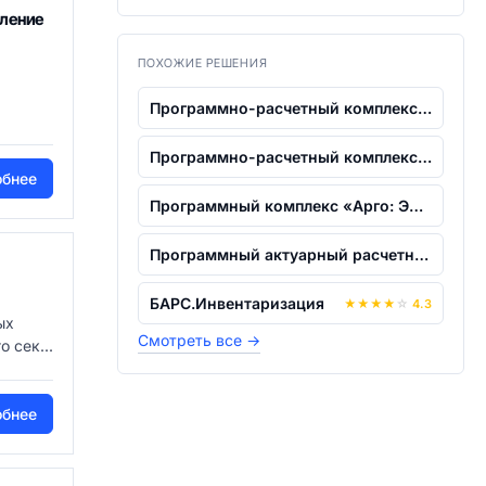
ление
ПОХОЖИЕ РЕШЕНИЯ
Программно-расчетный комплекс "Источни...
Программно-расчетный комплекс "Водопот...
обнее
Программный комплекс «Арго: Энергоресу...
Программный актуарный расчетный компле...
БАРС.Инвентаризация
★
★
★
★
☆
4.3
ых
Смотреть все
→
 сек...
обнее