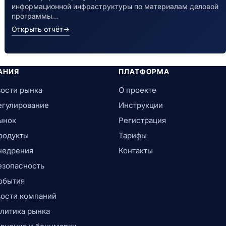
информационной инфраструктуры по материалам деловой
программы…
Открыть отчёт
→
АНИЯ
ПЛАТФОРМА
ости рынка
О проекте
егулирование
Инструкции
ынок
Регистрация
родукты
Тарифы
недрения
Контакты
езопасность
обытия
ости компаний
литика рынка