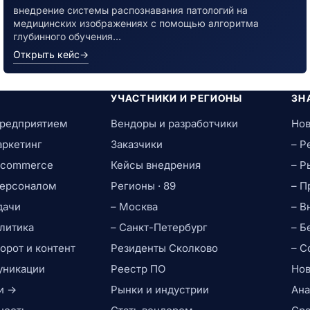
внедрение системы распознавания патологий на
медицинских изображениях с помощью алгоритма
глубинного обучения…
Открыть кейс
→
УЧАСТНИКИ И РЕГИОНЫ
ЗН
предприятием
Вендоры и разработчики
Нов
аркетинг
Заказчики
– Р
e-commerce
Кейсы внедрения
– Р
персоналом
Регионы · 89
– П
дачи
– Москва
– В
литика
– Санкт-Петербург
– Б
рот и контент
Резиденты Сколково
– С
уникации
Реестр ПО
Нов
и →
Рынки и индустрии
Ана