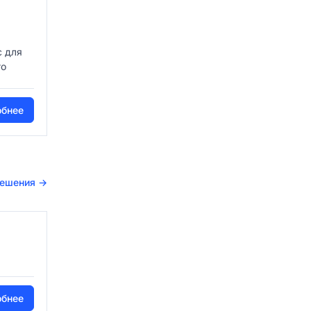
 для
го
обнее
решения
→
обнее