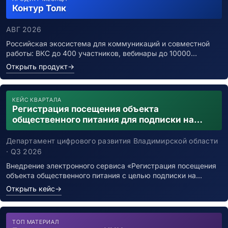
Контур Толк
АВГ 2026
Российская экосистема для коммуникаций и совместной
работы: ВКС до 400 участников, вебинары до 10000…
Открыть продукт
→
КЕЙС КВАРТАЛА
Регистрация посещения объекта
общественного питания для подписки на
уведомления о возможном контакте с
заболевшим новой коронавирусной
Департамент цифрового развития Владимирской области
инфекцией
· Q3 2026
Внедрение электронного сервиса «Регистрация посещения
объекта общественного питания с целью подписки на…
Открыть кейс
→
ТОП МАТЕРИАЛ