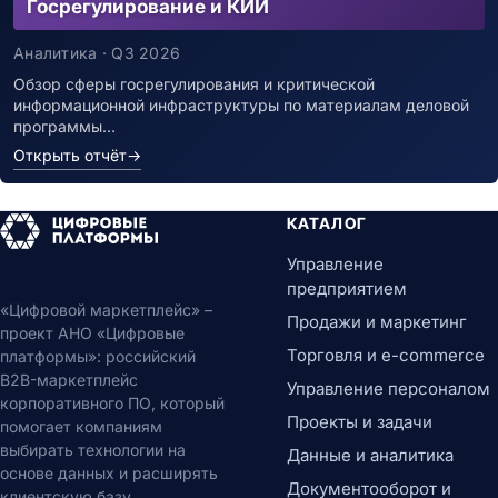
Госрегулирование и КИИ
Аналитика · Q3 2026
Обзор сферы госрегулирования и критической
информационной инфраструктуры по материалам деловой
программы…
Открыть отчёт
→
КАТАЛОГ
Управление
предприятием
«Цифровой маркетплейс» –
Продажи и маркетинг
проект АНО «Цифровые
Торговля и e-commerce
платформы»: российский
B2B-маркетплейс
Управление персоналом
корпоративного ПО, который
Проекты и задачи
помогает компаниям
выбирать технологии на
Данные и аналитика
основе данных и расширять
Документооборот и
клиентскую базу