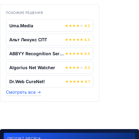
ПОХОЖИЕ РЕШЕНИЯ
Uma.Media
★
★
★
★
☆
4.2
Альт Линукс СПТ
★
★
★
★
★
4.5
ABBYY Recognition Server
★
★
★
★
★
4.5
Algorius Net Watcher
★
★
★
★
☆
4.3
Dr.Web CureNet!
★
★
★
★
★
4.7
Смотреть все
→
ПРОДУКТ МЕСЯЦА