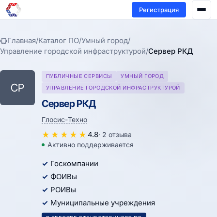
Регистрация
Главная
/
Каталог ПО
/
Умный город
/
Управление городской инфраструктурой
/
Сервер РКД
ПУБЛИЧНЫЕ СЕРВИСЫ
УМНЫЙ ГОРОД
СР
УПРАВЛЕНИЕ ГОРОДСКОЙ ИНФРАСТРУКТУРОЙ
Сервер РКД
Глосис-Техно
★
★
★
★
★
4.8
· 2 отзыва
Активно поддерживается
Госкомпании
ФОИВы
РОИВы
Муниципальные учреждения