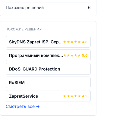
Похожих решений
6
ПОХОЖИЕ РЕШЕНИЯ
SkyDNS Zapret ISP. Сервер фильтрации п...
★
★
★
★
★
4.8
Программный комплекс "Фогард"
★
★
★
★
★
5.0
DDoS-GUARD Protection
RuSIEM
ZapretService
★
★
★
★
★
4.5
Смотреть все
→