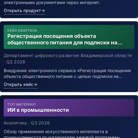
электронными документами через интернет.
Открыть продукт
→
КЕЙС КВАРТАЛА
Регистрация посещения объекта
общественного питания для подписки на
уведомления о возможном контакте с
заболевшим новой коронавирусной
Департамент цифрового развития Владимирской области
инфекцией
· Q3 2026
Внедрение электронного сервиса «Регистрация посещения
объекта общественного питания с целью подписки на…
Открыть кейс
→
ТОП МАТЕРИАЛ
ИИ в промышленности
Аналитика · Q3 2026
Обзор применения искусственного интеллекта в
промышленности по материалам деловой программы