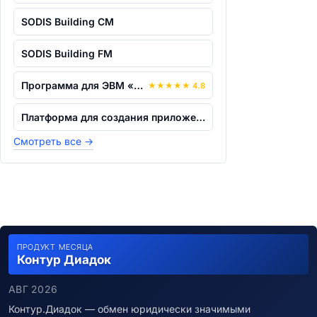
SODIS Building CM
SODIS Building FM
Программа для ЭВМ «СК11.Transmission N...
★
★
★
★
★
4.8
Платформа для создания приложений 3D-в...
Смотреть все
→
ПРОДУКТ МЕСЯЦА
Контур Диадок
АВГ 2026
Контур.Диадок — обмен юридически значимыми