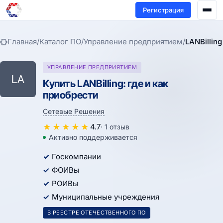
Регистрация
Главная
/
Каталог ПО
/
Управление предприятием
/
LANBilling
УПРАВЛЕНИЕ ПРЕДПРИЯТИЕМ
LA
Купить LANBilling: где и как
приобрести
Сетевые Решения
★
★
★
★
★
4.7
· 1 отзыв
Активно поддерживается
Госкомпании
ФОИВы
РОИВы
Муниципальные учреждения
В РЕЕСТРЕ ОТЕЧЕСТВЕННОГО ПО