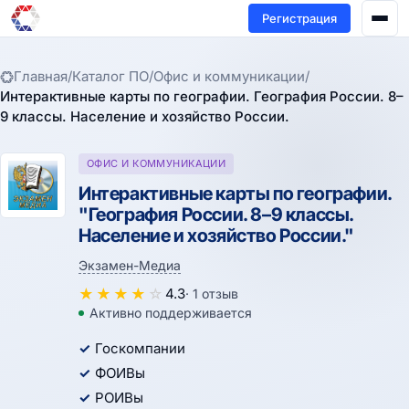
Регистрация
Главная
/
Каталог ПО
/
Офис и коммуникации
/
Интерактивные карты по географии. География России. 8–
9 классы. Население и хозяйство России.
ОФИС И КОММУНИКАЦИИ
Интерактивные карты по географии.
"География России. 8–9 классы.
Население и хозяйство России."
Экзамен-Медиа
★
★
★
★
☆
4.3
· 1 отзыв
Активно поддерживается
Госкомпании
ФОИВы
РОИВы