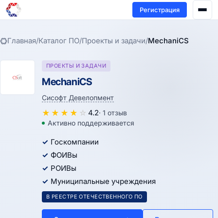
Регистрация
Главная
/
Каталог ПО
/
Проекты и задачи
/
MechaniCS
ПРОЕКТЫ И ЗАДАЧИ
MechaniCS
Сисофт Девелопмент
★
★
★
★
☆
4.2
· 1 отзыв
Активно поддерживается
Госкомпании
ФОИВы
РОИВы
Муниципальные учреждения
В РЕЕСТРЕ ОТЕЧЕСТВЕННОГО ПО