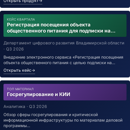
Открыть продукт
→
КЕЙС КВАРТАЛА
Регистрация посещения объекта
общественного питания для подписки на
уведомления о возможном контакте с
заболевшим новой коронавирусной
Департамент цифрового развития Владимирской области
инфекцией
· Q3 2026
Внедрение электронного сервиса «Регистрация посещения
объекта общественного питания с целью подписки на…
Открыть кейс
→
ТОП МАТЕРИАЛ
Госрегулирование и КИИ
Аналитика · Q3 2026
Обзор сферы госрегулирования и критической
информационной инфраструктуры по материалам деловой
программы…