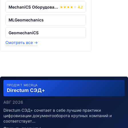
MechaniCS Оборудование
★
★
★
★
☆
4.2
MLGeomechanics
GeomechaniCS
Смотреть все
→
ПРОДУКТ МЕСЯЦА
Directum СЭД+
АВГ 2026
Directum СЭД+ сочетает в себе лучшие практики
цифровизации документооборота крупных компаний и
соответствует…