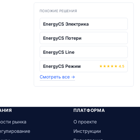
ПОХОЖИЕ РЕШЕНИЯ
EnergyCS Электрика
EnergyCS Потери
EnergyCS Line
EnergyCS Режим
★
★
★
★
★
4.5
Смотреть все
→
АНИЯ
ПЛАТФОРМА
ости рынка
О проекте
егулирование
Инструкции