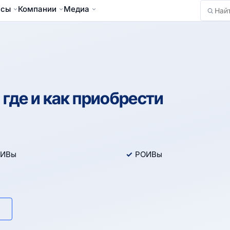
йсы
Компании
Медиа
Найти
 где и как приобрести
ИВы
РОИВы