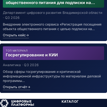
общественного питания для подписки на
уведомления о возможном контакте с
заболевшим новой коронавирусной
Департамент цифрового развития Владимирской области
инфекцией
· Q3 2026
Внедрение электронного сервиса «Регистрация посещения
объекта общественного питания с целью подписки на…
Открыть кейс
→
ТОП МАТЕРИАЛ
Госрегулирование и КИИ
Аналитика · Q3 2026
Обзор сферы госрегулирования и критической
информационной инфраструктуры по материалам деловой
программы…
Открыть отчёт
→
КАТАЛОГ