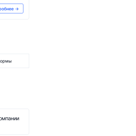
робнее →
тформы
компании