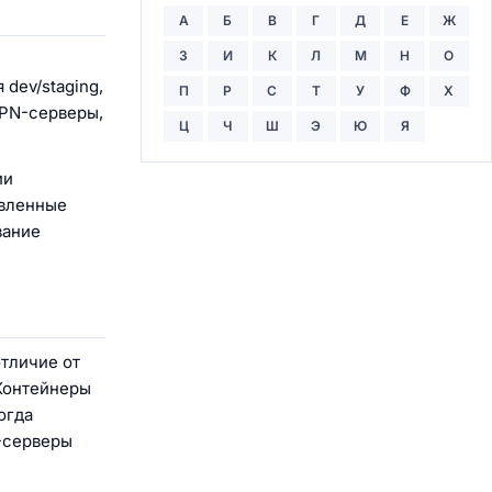
А
Б
В
Г
Д
Е
Ж
З
И
К
Л
М
Н
О
dev/staging,
П
Р
С
Т
У
Ф
Х
VPN-серверы,
Ц
Ч
Ш
Э
Ю
Я
ии
овленные
вание
тличие от
 Контейнеры
огда
N-серверы