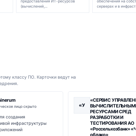
предоставления ИТ-ресурсов
обеспечения на собс
(вычислений,...
серверах и в инфрастр
тому классу ПО. Карточки ведут на
едрения.
ainerum
«СЕРВИС УПРАВЛЕН
«У
ВЫЧИСЛИТЕЛЬНЫМ
ческое лицо скрыто
РЕСУРСАМИ СРЕД
ля создания
РАЗРАБОТКИ И
ТЕСТИРОВАНИЯ АО
чивой инфраструктуры
«Россельхозбанк» «
приложений
облако»