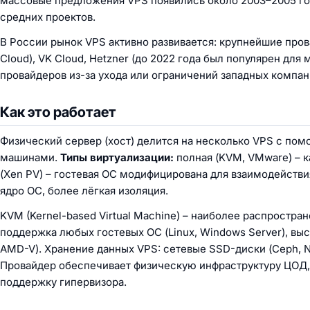
массовые предложения VPS появились около 2003–2005 го
средних проектов.
В России рынок VPS активно развивается: крупнейшие прова
Cloud), VK Cloud, Hetzner (до 2022 года был популярен для
провайдеров из-за ухода или ограничений западных компан
Как это работает
Физический сервер (хост) делится на несколько VPS с по
машинами.
Типы виртуализации:
полная (KVM, VMware) – 
(Xen PV) – гостевая ОС модифицирована для взаимодействи
ядро ОС, более лёгкая изоляция.
KVM (Kernel-based Virtual Machine) – наиболее распростран
поддержка любых гостевых ОС (Linux, Windows Server), высо
AMD-V). Хранение данных VPS: сетевые SSD-диски (Ceph, 
Провайдер обеспечивает физическую инфраструктуру ЦОД,
поддержку гипервизора.