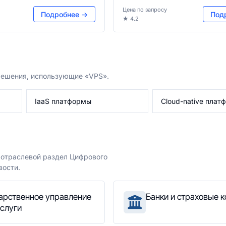
Цена по запросу
Подробнее →
Под
★ 4.2
решения, использующие «VPS».
IaaS платформы
Cloud-native пла
е отраслевой раздел Цифрового
вости.
арственное управление
Банки и страховые 
услуги