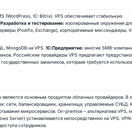
 (WordPress, 1C-Bitrix). VPS обеспечивает стабильную
.
Разработка и тестирование:
изолированные окружения для 
ерверы (Postfix, Exchange), корпоративные мессенджеры, 
QL, MongoDB на VPS.
1С:Предприятие:
многие SMB-компан
дников. Российские провайдеры VPS предлагают предустан
я государственных заказчиков, которым требуется использо
ы являются основным продуктом облачных провайдеров. В о
тек: сети, балансировщики, хранилища, управляемые СУБД.
ртывания микросервисов. On-premise – альтернатива VPS, к
dows Server) устанавливается непосредственно на VPS. VP
доступа сотрудников.