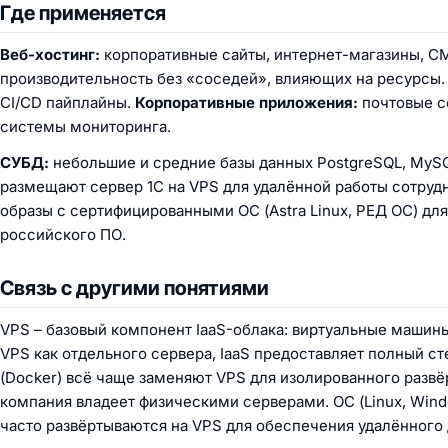
Где применяется
Веб-хостинг:
корпоративные сайты, интернет-магазины, CMS
производительность без «соседей», влияющих на ресурсы
CI/CD пайплайны.
Корпоративные приложения:
почтовые с
системы мониторинга.
СУБД:
небольшие и средние базы данных PostgreSQL, MyS
размещают сервер 1С на VPS для удалённой работы сотру
образы с сертифицированными ОС (Astra Linux, РЕД ОС) дл
российского ПО.
Связь с другими понятиями
VPS – базовый компонент IaaS-облака: виртуальные машин
VPS как отдельного сервера, IaaS предоставляет полный с
(Docker) всё чаще заменяют VPS для изолированного развё
компания владеет физическими серверами. ОС (Linux, Win
часто развёртываются на VPS для обеспечения удалённого 