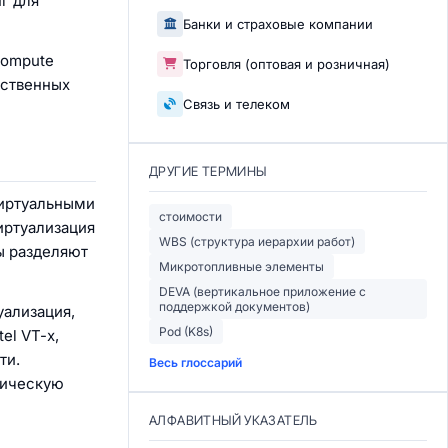
г для
Банки и страховые компании
Compute
Торговля (оптовая и розничная)
ественных
Связь и телеком
ДРУГИЕ ТЕРМИНЫ
виртуальными
стоимости
иртуализация
WBS (структура иерархии работ)
ы разделяют
Микротопливные элементы
DEVA (вертикальное приложение с
поддержкой документов)
уализация,
Pod (K8s)
el VT-x,
ти.
Весь глоссарий
ническую
АЛФАВИТНЫЙ УКАЗАТЕЛЬ