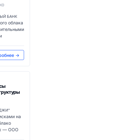
КО
ЫЙ БАНК
ого облака
лительными
и
робнее →
рсы
труктуры
ДЖИ"
исками на
блако
ик — ООО