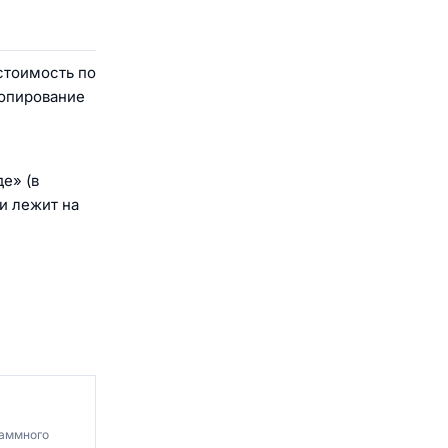
стоимость по
копирование
е» (в
и лежит на
раммного