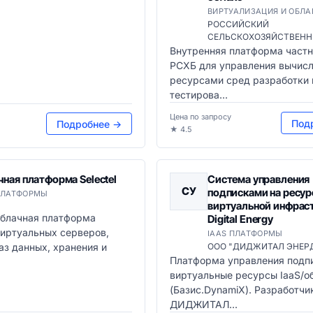
ВИРТУАЛИЗАЦИЯ И ОБЛА
РОССИЙСКИЙ
СЕЛЬСКОХОЗЯЙСТВЕНН
Внутренняя платформа частн
РСХБ для управления вычис
ресурсами сред разработки 
тестирова...
Цена по запросу
Под
Подробнее →
★ 4.5
ная платформа Selectel
Система управления
СУ
подписками на ресу
ПЛАТФОРМЫ
виртуальной инфрас
облачная платформа
Digital Energy
 виртуальных серверов,
IAAS ПЛАТФОРМЫ
баз данных, хранения и
ООО "ДИДЖИТАЛ ЭНЕР
Платформа управления подп
виртуальные ресурсы IaaS/о
(Базис.DynamiX). Разработч
ДИДЖИТАЛ...