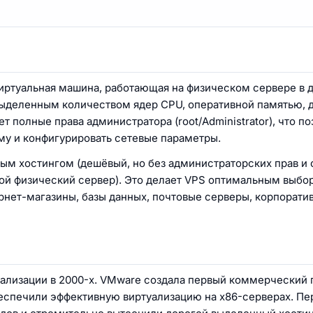
– виртуальная машина, работающая на физическом сервере в 
выделенным количеством ядер CPU, оперативной памятью,
полные права администратора (root/Administrator), что по
му и конфигурировать сетевые параметры.
м хостингом (дешёвый, но без администраторских прав и 
й физический сервер). Это делает VPS оптимальным выбо
рнет-магазины, базы данных, почтовые серверы, корпорати
ализации в 2000-х. VMware создала первый коммерческий 
 обеспечили эффективную виртуализацию на x86-серверах. П