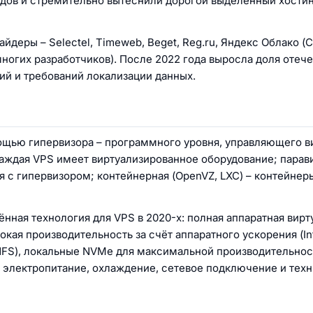
дов и стремительно вытеснили дорогой выделенный хостин
йдеры – Selectel, Timeweb, Beget, Reg.ru, Яндекс Облако (
 многих разработчиков). После 2022 года выросла доля отеч
ий и требований локализации данных.
мощью гипервизора – программного уровня, управляющего 
каждая VPS имеет виртуализированное оборудование; парав
я с гипервизором; контейнерная (OpenVZ, LXC) – контейнер
ённая технология для VPS в 2020-х: полная аппаратная вирт
кая производительность за счёт аппаратного ускорения (Int
NFS), локальные NVMe для максимальной производительнос
 электропитание, охлаждение, сетевое подключение и тех