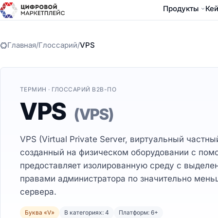
Продукты
Ке
Главная
/
Глоссарий
/
VPS
ТЕРМИН · ГЛОССАРИЙ B2B-ПО
VPS
(VPS)
VPS (Virtual Private Server, виртуальный частн
созданный на физическом оборудовании с пом
предоставляет изолированную среду с выделен
правами администратора по значительно меньш
сервера.
Буква «V»
В категориях: 4
Платформ: 6+