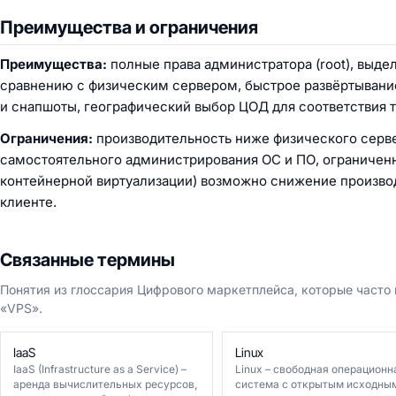
Преимущества и ограничения
Преимущества:
полные права администратора (root), выде
сравнению с физическим сервером, быстрое развёртывание
и снапшоты, географический выбор ЦОД для соответствия 
Ограничения:
производительность ниже физического серве
самостоятельного администрирования ОС и ПО, ограниченн
контейнерной виртуализации) возможно снижение производ
клиенте.
Связанные термины
Понятия из глоссария Цифрового маркетплейса, которые часто
«VPS».
IaaS
Linux
IaaS (Infrastructure as a Service) –
Linux – свободная операционн
аренда вычислительных ресурсов,
система с открытым исходны