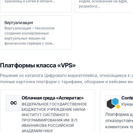
хранилищ и сетей в облаке...
кодом, основанная на ядре,
разработа...
Виртуализация
Виртуализация – технология
создания изолированных
виртуальных машин на
физическом сервере с пом...
Платформы класса «VPS»
Решения из каталога Цифрового маркетплейса, относящиеся к э
полные карточки платформ с тарифами, обзорами и кейсами вн
Облачная среда «Асперитас»
Cont
ОС
ФЕДЕРАЛЬНОЕ ГОСУДАРСТВЕННОЕ
Юриди
БЮДЖЕТНОЕ УЧРЕЖДЕНИЕ НАУКИ
Платформа д
ИНСТИТУТ СИСТЕМНОГО
ПРОГРАММИРОВАНИЯ ИМ. В.П.
отказоустой
ИВАННИКОВА РОССИЙСКОЙ
клиентских 
АКАДЕМИИ НАУК