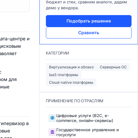
бюджет и стек, сравним аналоги, дадим
демо у вендора.
Подобрать решение
Сравнить
дата-центре и
 дисковым
зволяет
КАТЕГОРИИ
Виртуализация и облако
Серверные ОС
с
IaaS платформы
ром для
Cloud-native платформы
вные
ПРИМЕНЕНИЕ ПО ОТРАСЛЯМ
Цифровые услуги (B2C, e-
commerce, онлайн-сервисы)
гипервизор в
Государственное управление и
ервые
госуслуги