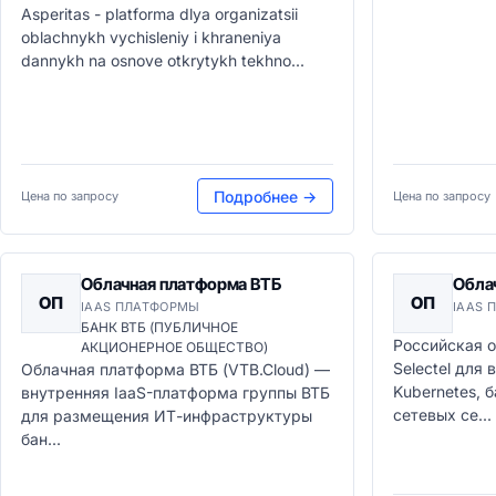
Asperitas - platforma dlya organizatsii
oblachnykh vychisleniy i khraneniya
dannykh na osnove otkrytykh tekhno...
Подробнее →
Цена по запросу
Цена по запросу
Облачная платформа ВТБ
Облач
ОП
ОП
IAAS ПЛАТФОРМЫ
IAAS 
БАНК ВТБ (ПУБЛИЧНОЕ
Российская 
АКЦИОНЕРНОЕ ОБЩЕСТВО)
Selectel для
Облачная платформа ВТБ (VTB.Cloud) —
Kubernetes, 
внутренняя IaaS-платформа группы ВТБ
сетевых се...
для размещения ИТ-инфраструктуры
бан...