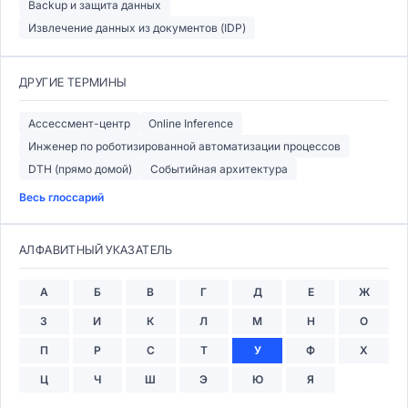
Backup и защита данных
Извлечение данных из документов (IDP)
ДРУГИЕ ТЕРМИНЫ
Ассессмент-центр
Online Inference
Инженер по роботизированной автоматизации процессов
DTH (прямо домой)
Событийная архитектура
Весь глоссарий
АЛФАВИТНЫЙ УКАЗАТЕЛЬ
А
Б
В
Г
Д
Е
Ж
З
И
К
Л
М
Н
О
П
Р
С
Т
У
Ф
Х
Ц
Ч
Ш
Э
Ю
Я