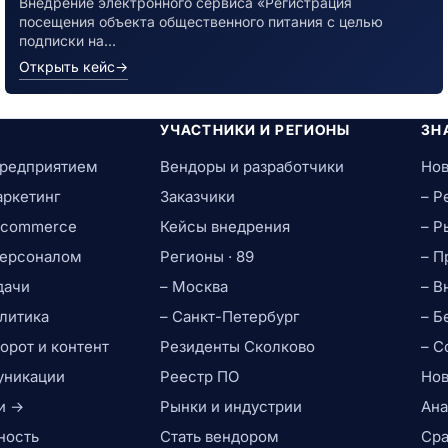
Внедрение электронного сервиса «Регистрация
посещения объекта общественного питания с целью
подписки на…
Открыть кейс
→
УЧАСТНИКИ И РЕГИОНЫ
ЗН
предприятием
Вендоры и разработчики
Нов
аркетинг
Заказчики
– Р
e-commerce
Кейсы внедрения
– Р
персоналом
Регионы · 89
– П
дачи
– Москва
– В
литика
– Санкт-Петербург
– Б
рот и контент
Резиденты Сколково
– С
уникации
Реестр ПО
Нов
и →
Рынки и индустрии
Ана
ность
Стать вендором
Сра