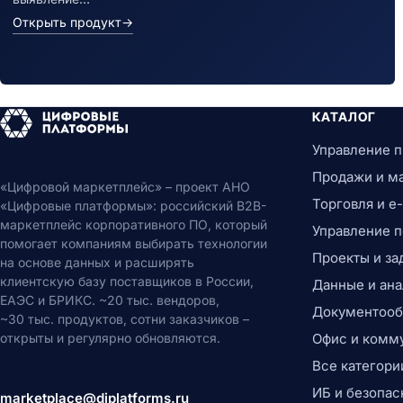
Открыть продукт
→
КАТАЛОГ
Управление 
Продажи и м
«Цифровой маркетплейс» – проект АНО
Торговля и 
«Цифровые платформы»: российский B2B-
маркетплейс корпоративного ПО, который
Управление 
помогает компаниям выбирать технологии
Проекты и за
на основе данных и расширять
клиентскую базу поставщиков в России,
Данные и ана
ЕАЭС и БРИКС. ~20 тыс. вендоров,
Документообо
~30 тыс. продуктов, сотни заказчиков –
открыты и регулярно обновляются.
Офис и комм
Все категори
ИБ и безопас
marketplace@diplatforms.ru