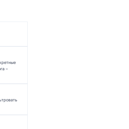
нкретные
га –
ьтровать