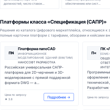
должностей, число ставок...
обеспечению или сист...
Платформы класса «Спецификация (САПР)»
Решения из каталога Цифрового маркетплейса, относящиеся к э
полные карточки платформ с тарифами, обзорами и кейсами вн
Платформа nanoCAD
ПК «
ПN
П«
ИНФОРМАЦИОННОЕ
EDMS
МОДЕЛИРОВАНИЕ ЗДАНИЙ (BIM/ТИМ)
ОБЩЕ
НАНОСОФТ РАЗРАБОТКА
ОТВЕ
Российская универсальная САПР-
ИНТЕ
Программный
платформа для 2D-черчения и 3D-
оформления 
моделирования с прямой поддержкой
технической
формата DWG — а...
Разработчик 
Цена по запросу
Подробнее →
Цена по запросу
★ 3.8