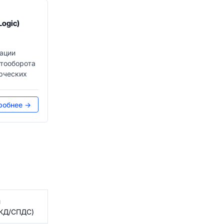
ogic)
ации
нтооборота
ерческих
робнее →
й
СКД/СПДС)