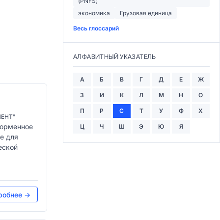
(PNFS)
экономика
Грузовая единица
Весь глоссарий
АЛФАВИТНЫЙ УКАЗАТЕЛЬ
А
Б
В
Г
Д
Е
Ж
З
И
К
Л
М
Н
О
П
Р
С
Т
У
Ф
Х
МЕНТ"
форменное
Ц
Ч
Ш
Э
Ю
Я
е для
еской
робнее →