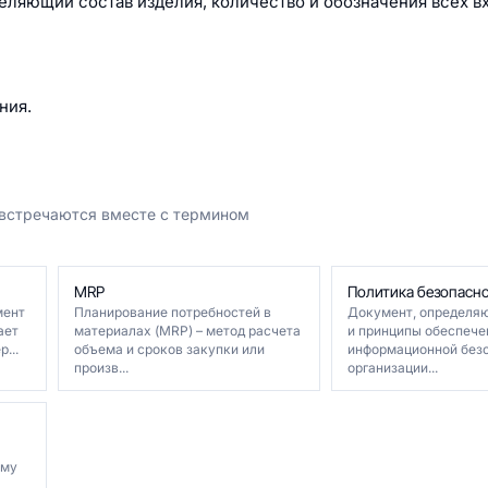
еляющий состав изделия, количество и обозначения всех в
ния.
 встречаются вместе с термином
MRP
Политика безопасн
мент
Планирование потребностей в
Документ, определя
ает
материалах (MRP) – метод расчета
и принципы обеспече
...
объема и сроков закупки или
информационной безо
произв...
организации...
ому