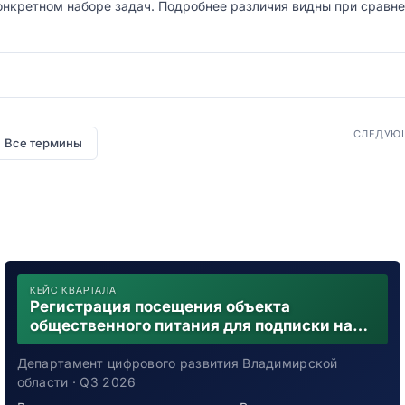
онкретном наборе задач. Подробнее различия видны при сравн
СЛЕДУЮ
Все термины
КЕЙС КВАРТАЛА
Регистрация посещения объекта
общественного питания для подписки на
уведомления о возможном контакте с
заболевшим новой коронавирусной
Департамент цифрового развития Владимирской
инфекцией
области · Q3 2026