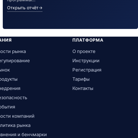
Открыть отчёт
→
АНИЯ
ПЛАТФОРМА
ости рынка
О проекте
егулирование
Инструкции
ынок
Регистрация
родукты
Тарифы
недрения
Контакты
езопасность
обытия
ости компаний
литика рынка
внения и бенчмарки