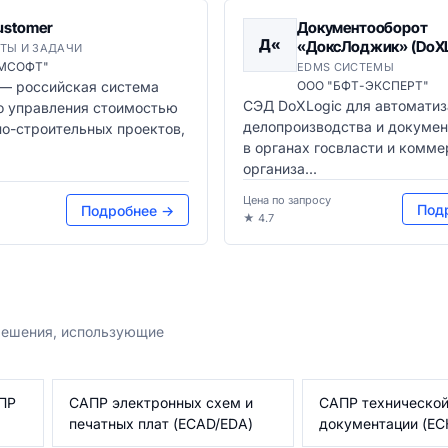
ustomer
Документооборот
Д«
«ДоксЛоджик» (DoXL
ТЫ И ЗАДАЧИ
ПМСОФТ"
EDMS СИСТЕМЫ
 — российская система
ООО "БФТ-ЭКСПЕРТ"
СЭД DoXLogic для автоматиз
о управления стоимостью
делопроизводства и докуме
о-строительных проектов,
в органах госвласти и комм
организа...
Цена по запросу
Под
Подробнее →
★ 4.7
 решения, использующие
ПР
САПР электронных схем и
САПР техническо
печатных плат (ECAD/EDA)
документации (Е