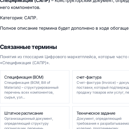
Спецификация (САПР)
– Конструкторский документ, опред
него компонентов.
Категория: САПР.
Полное описание термина будет дополнено в ходе обогаще
Связанные термины
Понятия из глоссария Цифрового маркетплейса, которые часто
«Спецификация (САПР)».
Спецификация (BOM)
счет-фактура
Спецификация (BOM, Bill of
Счет-фактура (Invoice) – доку
Materials) – структурированный
поставки, который подтвержд
перечень всех компонентов,
продажу товаров или услуг, пер
сырья, узл...
Штатное расписание
Техническое задание
Организационный документ,
Документ, определяющий
определяющий структуру
требования к разрабатываем
организации, перечень
изделию, программному