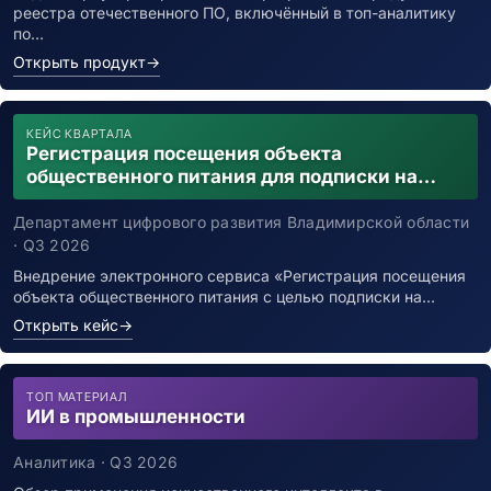
реестра отечественного ПО, включённый в топ-аналитику
по…
Открыть продукт
→
КЕЙС КВАРТАЛА
Регистрация посещения объекта
общественного питания для подписки на
уведомления о возможном контакте с
заболевшим новой коронавирусной
Департамент цифрового развития Владимирской области
инфекцией
· Q3 2026
Внедрение электронного сервиса «Регистрация посещения
объекта общественного питания с целью подписки на…
Открыть кейс
→
ТОП МАТЕРИАЛ
ИИ в промышленности
Аналитика · Q3 2026