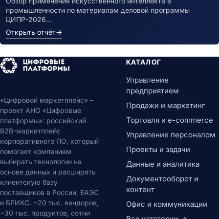
Обзор применения искусственного интеллекта в
промышленности по материалам деловой программы
ЦИПР-2026…
Открыть отчёт
→
КАТАЛОГ
Управление
предприятием
«Цифровой маркетплейс» –
Продажи и маркетинг
проект АНО «Цифровые
Торговля и e-commerce
платформы»: российский
B2B-маркетплейс
Управление персоналом
корпоративного ПО, который
Проекты и задачи
помогает компаниям
выбирать технологии на
Данные и аналитика
основе данных и расширять
Документооборот и
клиентскую базу
контент
поставщиков в России, ЕАЭС
и БРИКС. ~20 тыс. вендоров,
Офис и коммуникации
~30 тыс. продуктов, сотни
Все категории →