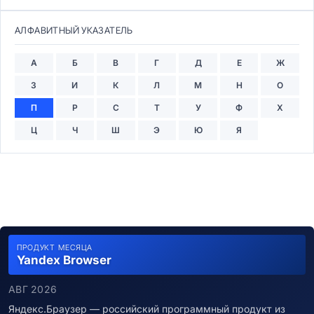
АЛФАВИТНЫЙ УКАЗАТЕЛЬ
А
Б
В
Г
Д
Е
Ж
З
И
К
Л
М
Н
О
П
Р
С
Т
У
Ф
Х
Ц
Ч
Ш
Э
Ю
Я
ПРОДУКТ МЕСЯЦА
Yandex Browser
АВГ 2026
Яндекс.Браузер — российский программный продукт из