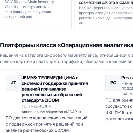
SCIV (Supply Chain Inventory
совместная работа в команд
Visibility) – инструменты и
Веб-конференции и общие раб
платформы для получения
пространства для совместной
актуальной инф...
работы в команде – категория
об...
Платформы класса «Операционная аналитик
Решения из каталога Цифрового маркетплейса, относящиеся к э
полные карточки платформ с тарифами, обзорами и кейсами вн
JEMYS: ТЕЛЕМЕДИЦИНА с
Peras
JТ
PC
системой поддержки принятия
КЛИН
решений при анализе
ПОДД
рентгеновских изображений
ЗАО "
стандарта DICOM
ПО для оценк
сосудистой 
ТЕЛЕМЕДИЦИНА
Акционерное общество «ЮСАР+»
ЭКГ (1–16 отв
ПО для телемедицинских консультаций
фотоплетизмо
с поддержкой принятия решений при
анализе рентгеновских DICOM-