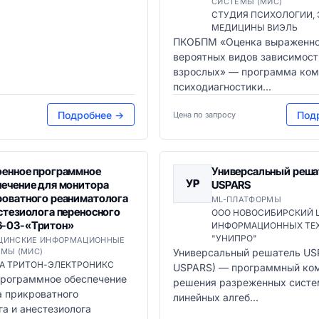
СИСТЕМЫ (МИС)
СТУДИЯ ПСИХОЛОГИИ, 
МЕДИЦИНЫ ВИЭЛЬ
ПКОБПМ «Оценка выраженно
вероятных видов зависимост
взрослых» — программа ко
психодиагностики...
Подробнее →
Под
Цена по запросу
оенное программное
Универсальный реша
УР
печение для монитора
USPARS
роватного реаниматолога
ML-ПЛАТФОРМЫ
стезиолога переносного
ООО НОВОСИБИРСКИЙ 
-03-«Тритон»
ИНФОРМАЦИОННЫХ ТЕ
"УНИПРО"
ЦИНСКИЕ ИНФОРМАЦИОННЫЕ
МЫ (МИС)
Универсальный решатель US
А ТРИТОН-ЭЛЕКТРОНИКС
USPARS) — программный ком
программное обеспечение
решения разреженных систе
а прикроватного
линейных алгеб...
а и анестезиолога