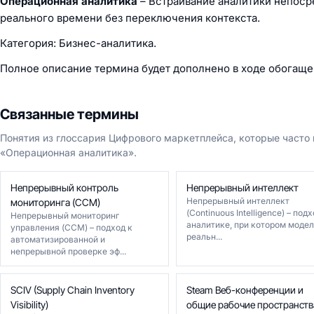
Операционная аналитика
– Встраивание аналитики непоср
реального времени без переключения контекста.
Категория: Бизнес-аналитика.
Полное описание термина будет дополнено в ходе обогаще
Связанные термины
Понятия из глоссария Цифрового маркетплейса, которые часто
«Операционная аналитика».
Непрерывный контроль
Непрерывный интеллект
Непрерывный интеллект
мониторинга (CCM)
(Continuous Intelligence) – подх
Непрерывный мониторинг
аналитике, при котором модел
управления (CCM) – подход к
реальн...
автоматизированной и
непрерывной проверке эф...
SCIV (Supply Chain Inventory
Steam Веб-конференции и
Visibility)
общие рабочие пространств