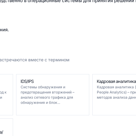
едственно в операционные системы для принятия решений
ния.
 встречаются вместе с термином
IDS/IPS
Кадровая аналитика
Системы обнаружения и
Кадровая аналитика (
од к
предотвращения вторжений –
People Analytics) – п
и
анализ сетевого трафика для
методов анализа данны
обнаружения и блок...
а/