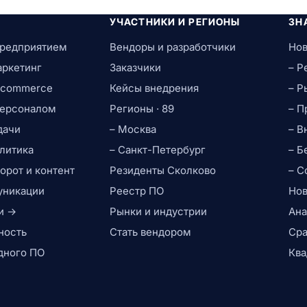
УЧАСТНИКИ И РЕГИОНЫ
ЗН
предприятием
Вендоры и разработчики
Нов
аркетинг
Заказчики
– Р
e-commerce
Кейсы внедрения
– Р
персоналом
Регионы · 89
– П
дачи
– Москва
– В
литика
– Санкт-Петербург
– Б
рот и контент
Резиденты Сколково
– С
уникации
Реестр ПО
Нов
и →
Рынки и индустрии
Ана
ность
Стать вендором
Сра
дного ПО
Ква