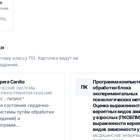
е
очие
 ПО,
а»
тому классу ПО. Карточки ведут на
едрения.
pera Cardio
Программа компьют
ПК
обработки блока
ИЧЕСКИЕ СИСТЕМЫ
экспериментальных
ЕРЖКИ ПРИНЯТИЯ РЕШЕНИЙ
ЕС - ЛИЗИНГ"
психологических ме
и состояния сердечно-
Оценка выраженнос
вероятных видов за
системы путём обработки
у взрослых (ПКОБПМ
едений) и
выраженности веро
грамм....
видов зависимости у
МЕДИЦИНСКИЕ ИНФОРМ