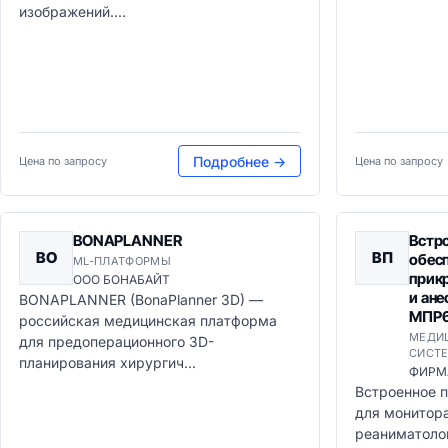
изображений....
Подробнее →
Цена по запросу
Цена по запросу
BONAPLANNER
Встр
BO
ВП
обес
ML-ПЛАТФОРМЫ
прик
ООО БОНАБАЙТ
и ане
BONAPLANNER (BonaPlanner 3D) —
МПР6
российская медицинская платформа
МЕДИ
для предоперационного 3D-
СИСТЕ
планирования хирургич...
ФИРМ
Встроенное 
для монитор
реаниматолог