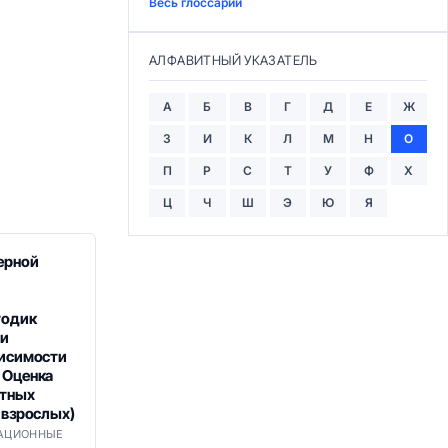
Весь глоссарий
АЛФАВИТНЫЙ УКАЗАТЕЛЬ
А
Б
В
Г
Д
Е
Ж
З
И
К
Л
М
Н
О
П
Р
С
Т
У
Ф
Х
Ц
Ч
Ш
Э
Ю
Я
ерной
тодик
ти
висимости
 Оценка
ятных
 взрослых)
АЦИОННЫЕ