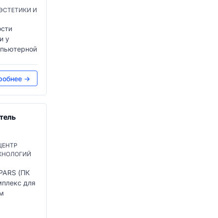
ЭСТЕТИКИ И
сти
и у
мпьютерной
робнее →
тель
ЦЕНТР
ХНОЛОГИЙ
PARS (ПК
плекс для
м