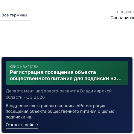
СЛЕДУЮ
Все термины
Операцион
КЕЙС КВАРТАЛА
Регистрация посещения объекта
общественного питания для подписки на
уведомления о возможном контакте с
заболевшим новой коронавирусной
Департамент цифрового развития Владимирской
инфекцией
области · Q3 2026
Внедрение электронного сервиса «Регистрация
посещения объекта общественного питания с целью
подписки на…
Открыть кейс
→