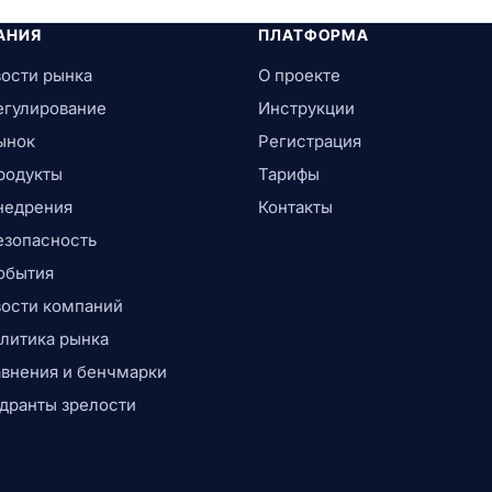
АНИЯ
ПЛАТФОРМА
ости рынка
О проекте
егулирование
Инструкции
ынок
Регистрация
родукты
Тарифы
недрения
Контакты
езопасность
обытия
ости компаний
литика рынка
внения и бенчмарки
дранты зрелости