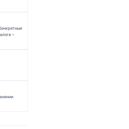
Конкретные
алога –
авнении