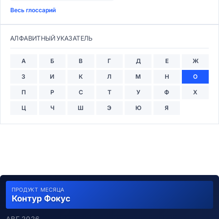
Весь глоссарий
АЛФАВИТНЫЙ УКАЗАТЕЛЬ
А
Б
В
Г
Д
Е
Ж
З
И
К
Л
М
Н
О
П
Р
С
Т
У
Ф
Х
Ц
Ч
Ш
Э
Ю
Я
ПРОДУКТ МЕСЯЦА
Контур Фокус
АВГ 2026