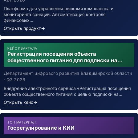
Платформа для управления рисками комплаенса и
мониторинга санкций. Автоматизация контроля
финансовых…
Открыть продукт
→
КЕЙС КВАРТАЛА
Регистрация посещения объекта
общественного питания для подписки на
уведомления о возможном контакте с
заболевшим новой коронавирусной
Департамент цифрового развития Владимирской области
инфекцией
· Q3 2026
Внедрение электронного сервиса «Регистрация посещения
объекта общественного питания с целью подписки на…
Открыть кейс
→
ТОП МАТЕРИАЛ
Госрегулирование и КИИ