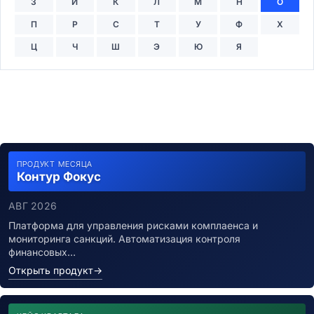
З
И
К
Л
М
Н
О
П
Р
С
Т
У
Ф
Х
Ц
Ч
Ш
Э
Ю
Я
ПРОДУКТ МЕСЯЦА
Контур Фокус
АВГ 2026
Платформа для управления рисками комплаенса и
мониторинга санкций. Автоматизация контроля
финансовых…
Открыть продукт
→