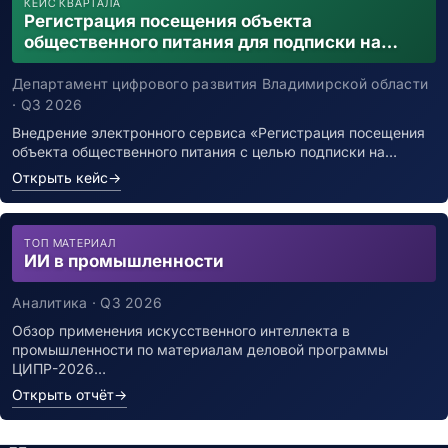
КЕЙС КВАРТАЛА
Регистрация посещения объекта
общественного питания для подписки на
уведомления о возможном контакте с
заболевшим новой коронавирусной
Департамент цифрового развития Владимирской области
инфекцией
· Q3 2026
Внедрение электронного сервиса «Регистрация посещения
объекта общественного питания с целью подписки на…
Открыть кейс
→
ТОП МАТЕРИАЛ
ИИ в промышленности
Аналитика · Q3 2026
Обзор применения искусственного интеллекта в
промышленности по материалам деловой программы
ЦИПР-2026…
Открыть отчёт
→