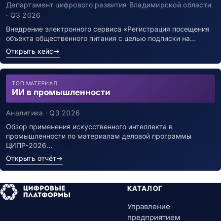
заболевшим новой коронавирусной
Департамент цифрового развития Владимирской области
инфекцией
· Q3 2026
Внедрение электронного сервиса «Регистрация посещения
объекта общественного питания с целью подписки на…
Открыть кейс
→
ТОП МАТЕРИАЛ
ИИ в промышленности
Аналитика · Q3 2026
Обзор применения искусственного интеллекта в
промышленности по материалам деловой программы
ЦИПР-2026…
Открыть отчёт
→
КАТАЛОГ
Управление
предприятием