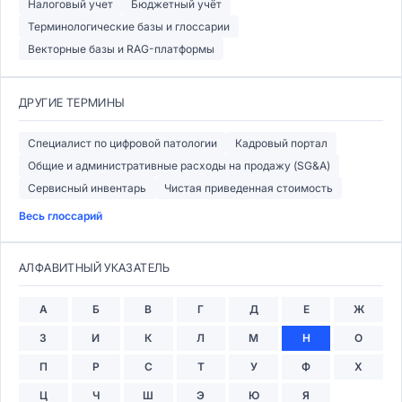
Налоговый учет
Бюджетный учёт
Терминологические базы и глоссарии
Векторные базы и RAG-платформы
ДРУГИЕ ТЕРМИНЫ
Специалист по цифровой патологии
Кадровый портал
Общие и административные расходы на продажу (SG&A)
Сервисный инвентарь
Чистая приведенная стоимость
Весь глоссарий
АЛФАВИТНЫЙ УКАЗАТЕЛЬ
А
Б
В
Г
Д
Е
Ж
З
И
К
Л
М
Н
О
П
Р
С
Т
У
Ф
Х
Ц
Ч
Ш
Э
Ю
Я