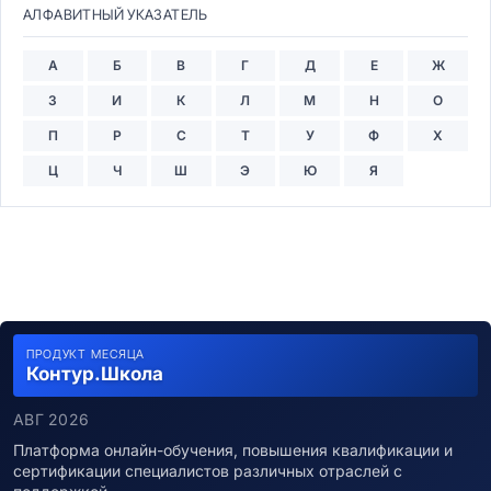
АЛФАВИТНЫЙ УКАЗАТЕЛЬ
А
Б
В
Г
Д
Е
Ж
З
И
К
Л
М
Н
О
П
Р
С
Т
У
Ф
Х
Ц
Ч
Ш
Э
Ю
Я
ПРОДУКТ МЕСЯЦА
Контур.Школа
АВГ 2026
Платформа онлайн-обучения, повышения квалификации и
сертификации специалистов различных отраслей с