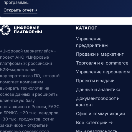
программы…
Открыть отчёт
→
КАТАЛОГ
Управление
предприятием
«Цифровой маркетплейс» –
Продажи и маркетинг
проект АНО «Цифровые
Торговля и e-commerce
платформы»: российский
B2B-маркетплейс
Управление персоналом
корпоративного ПО, который
Проекты и задачи
помогает компаниям
выбирать технологии на
Данные и аналитика
основе данных и расширять
Документооборот и
клиентскую базу
контент
поставщиков в России, ЕАЭС
и БРИКС. ~20 тыс. вендоров,
Офис и коммуникации
~30 тыс. продуктов, сотни
Все категории →
заказчиков – открыты и
ИБ и безопасность
регулярно обновляются.