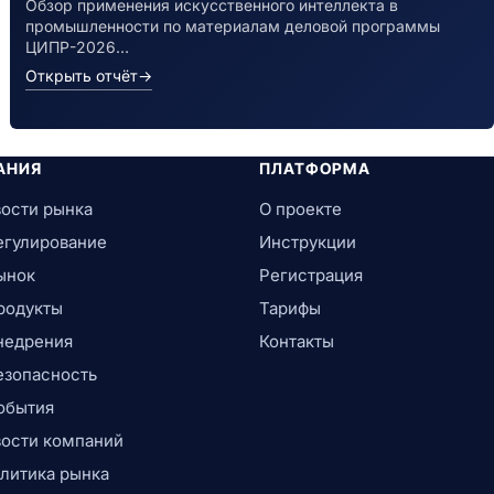
Обзор применения искусственного интеллекта в
промышленности по материалам деловой программы
ЦИПР-2026…
Открыть отчёт
→
АНИЯ
ПЛАТФОРМА
ости рынка
О проекте
егулирование
Инструкции
ынок
Регистрация
родукты
Тарифы
недрения
Контакты
езопасность
обытия
ости компаний
литика рынка