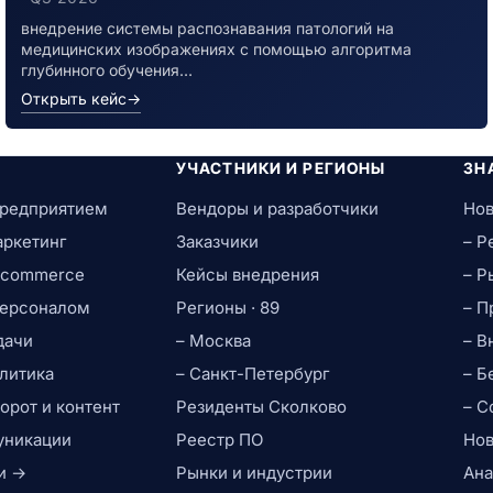
внедрение системы распознавания патологий на
медицинских изображениях с помощью алгоритма
глубинного обучения…
Открыть кейс
→
УЧАСТНИКИ И РЕГИОНЫ
ЗН
предприятием
Вендоры и разработчики
Нов
аркетинг
Заказчики
– Р
e-commerce
Кейсы внедрения
– Р
персоналом
Регионы · 89
– П
дачи
– Москва
– В
литика
– Санкт-Петербург
– Б
рот и контент
Резиденты Сколково
– С
уникации
Реестр ПО
Нов
и →
Рынки и индустрии
Ана