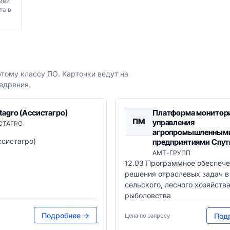
ией
та в
тому классу ПО. Карточки ведут на
едрения.
tagro (Ассистагро)
Платформа монитори
ПМ
управления
СТАГРО
агропромышленным
ссистагро)
предприятиями Спу
АМТ-ГРУПП
12.03 Программное обеспече
решения отраслевых задач в
сельского, лесного хозяйства
рыболовства
Подробнее →
Под
Цена по запросу