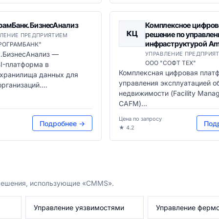
рамБанк.БизнесАнализ
Комплексное цифров
КЦ
решение по управле
ЛЕНИЕ ПРЕДПРИЯТИЕМ
инфраструктурой Ame
РОГРАМБАНК"
.БизнесАнализ —
УПРАВЛЕНИЕ ПРЕДПРИЯ
ООО "СОФТ ТЕХ"
I-платформа в
Комплексная цифровая плат
 хранилища данных для
управления эксплуатацией о
рганизаций....
недвижимости (Facility Mana
CAFM)...
Цена по запросу
Подробнее →
Под
★ 4.2
 решения, использующие «CMMS».
Управление уязвимостями
Управление фермо