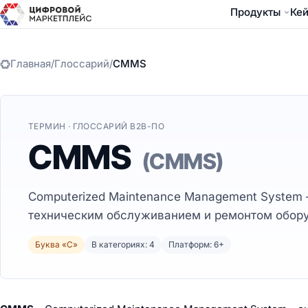
Продукты
Ке
Главная
/
Глоссарий
/
CMMS
ТЕРМИН · ГЛОССАРИЙ B2B-ПО
CMMS
(CMMS)
Computerized Maintenance Management System 
техническим обслуживанием и ремонтом обору
Буква «C»
В категориях: 4
Платформ: 6+