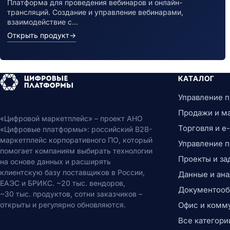
Платформа для проведения вебинаров и онлайн-
трансляций. Создание и управление вебинарами,
взаимодействие с…
Открыть продукт
→
КАТАЛОГ
Управление 
Продажи и м
«Цифровой маркетплейс» – проект АНО
Торговля и 
«Цифровые платформы»: российский B2B-
маркетплейс корпоративного ПО, который
Управление 
помогает компаниям выбирать технологии
Проекты и за
на основе данных и расширять
клиентскую базу поставщиков в России,
Данные и ана
ЕАЭС и БРИКС. ~20 тыс. вендоров,
Документообо
~30 тыс. продуктов, сотни заказчиков –
открыты и регулярно обновляются.
Офис и комм
Все категори