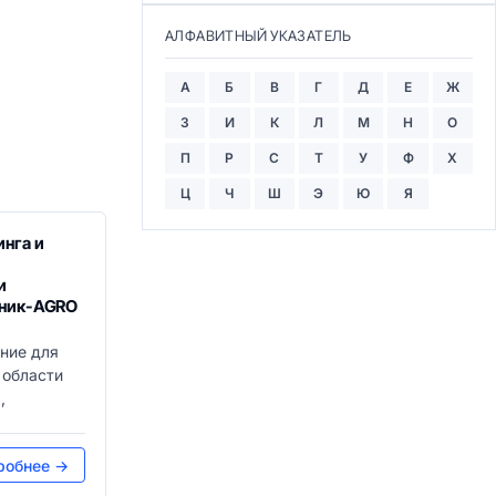
АЛФАВИТНЫЙ УКАЗАТЕЛЬ
А
Б
В
Г
Д
Е
Ж
З
И
К
Л
М
Н
О
П
Р
С
Т
У
Ф
Х
Ц
Ч
Ш
Э
Ю
Я
нга и
и
тник-AGRO
ние для
 области
,
робнее →