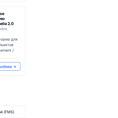
ое
нию
lia 2.0
ТИЕМ
форма для
бъектов
gement /
робнее →
й (FMS)