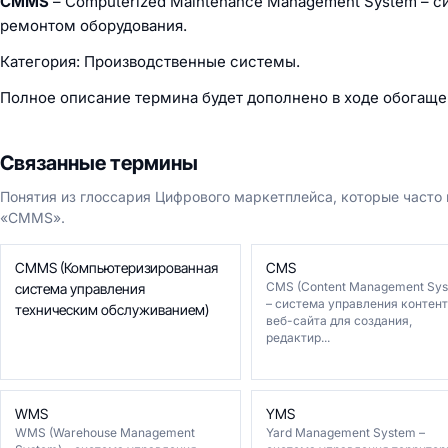
CMMS
– Computerized Maintenance Management System – 
ремонтом оборудования.
Категория: Производственные системы.
Полное описание термина будет дополнено в ходе обогаще
Связанные термины
Понятия из глоссария Цифрового маркетплейса, которые часто
«CMMS».
CMMS (Компьютеризированная
CMS
CMS (Content Management Sys
система управления
– система управления контен
техническим обслуживанием)
веб-сайта для создания,
редактир...
WMS
YMS
WMS (Warehouse Management
Yard Management System –