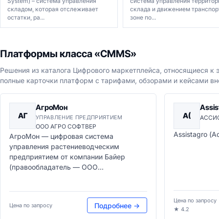
System) – система управления
система управления территор
складом, которая отслеживает
склада и движением транспор
остатки, ра...
зоне по...
Платформы класса «CMMS»
Решения из каталога Цифрового маркетплейса, относящиеся к э
полные карточки платформ с тарифами, обзорами и кейсами вн
АгроМон
Assis
АГ
A(
УПРАВЛЕНИЕ ПРЕДПРИЯТИЕМ
АССИ
ООО АГРО СОФТВЕР
Assistagro (А
АгроМон — цифровая система
управления растениеводческим
предприятием от компании Байер
(правообладатель — ООО...
Цена по запросу
Подробнее →
Цена по запросу
★ 4.2