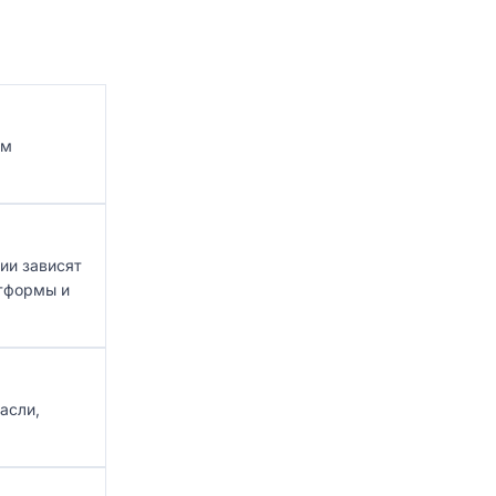
ом
ии зависят
атформы и
асли,