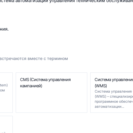
система автоматизации управления техническим обслужива
ния.
 встречаются вместе с термином
CMS (Система управления
Система управлени
tem)
кампанией)
(WMS)
том
Система управления
(WMS) – специализир
программное обеспеч
автоматизации...