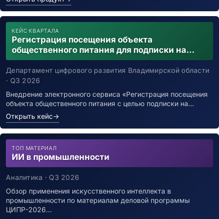
КЕЙС КВАРТАЛА
Регистрация посещения объекта
общественного питания для подписки на
уведомления о возможном контакте с
заболевшим новой коронавирусной
Департамент цифрового развития Владимирской области
инфекцией
· Q3 2026
Внедрение электронного сервиса «Регистрация посещения
объекта общественного питания с целью подписки на…
Открыть кейс
→
ТОП МАТЕРИАЛ
ИИ в промышленности
Аналитика · Q3 2026
Обзор применения искусственного интеллекта в
промышленности по материалам деловой программы
ЦИПР-2026…