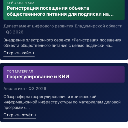
КЕЙС КВАРТАЛА
Регистрация посещения объекта
общественного питания для подписки на
уведомления о возможном контакте с
заболевшим новой коронавирусной
Департамент цифрового развития Владимирской области
инфекцией
· Q3 2026
Внедрение электронного сервиса «Регистрация посещения
объекта общественного питания с целью подписки на…
Открыть кейс
→
ТОП МАТЕРИАЛ
Госрегулирование и КИИ
Аналитика · Q3 2026
Обзор сферы госрегулирования и критической
информационной инфраструктуры по материалам деловой
программы…
Открыть отчёт
→