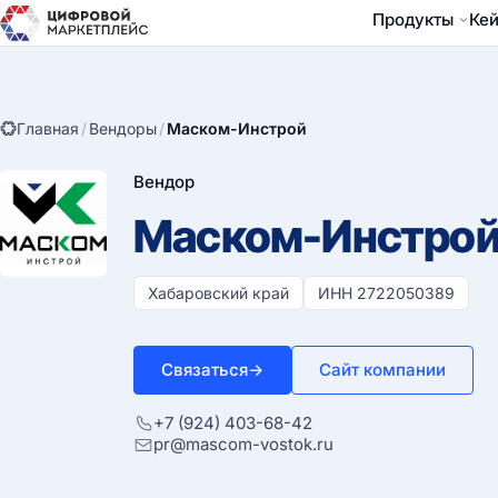
Продукты
Ке
Главная
/
Вендоры
/
Маском-Инстрой
Вендор
Маском-Инстро
Хабаровский край
ИНН 2722050389
Связаться
→
Сайт компании
+7 (924) 403-68-42
pr@mascom-vostok.ru