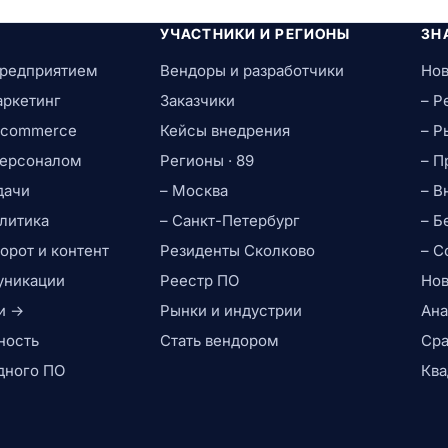
УЧАСТНИКИ И РЕГИОНЫ
ЗН
предприятием
Вендоры и разработчики
Нов
аркетинг
Заказчики
– Р
e-commerce
Кейсы внедрения
– Р
персоналом
Регионы · 89
– П
дачи
– Москва
– В
литика
– Санкт-Петербург
– Б
рот и контент
Резиденты Сколково
– С
уникации
Реестр ПО
Нов
и →
Рынки и индустрии
Ана
ность
Стать вендором
Сра
дного ПО
Ква