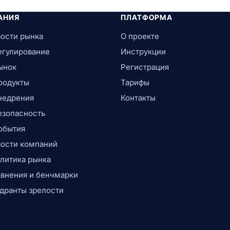
АНИЯ
ПЛАТФОРМА
ости рынка
О проекте
егулирование
Инструкции
ынок
Регистрация
родукты
Тарифы
недрения
Контакты
езопасность
обытия
ости компаний
литика рынка
внения и бенчмарки
дранты зрелости