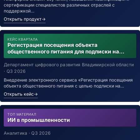
сертификации специалистов различных отраслей с
поддержкой…
Открыть продукт
→
КЕЙС КВАРТАЛА
Регистрация посещения объекта
общественного питания для подписки на
уведомления о возможном контакте с
заболевшим новой коронавирусной
Департамент цифрового развития Владимирской области
инфекцией
· Q3 2026
Внедрение электронного сервиса «Регистрация посещения
объекта общественного питания с целью подписки на…
Открыть кейс
→
ТОП МАТЕРИАЛ
ИИ в промышленности
Аналитика · Q3 2026