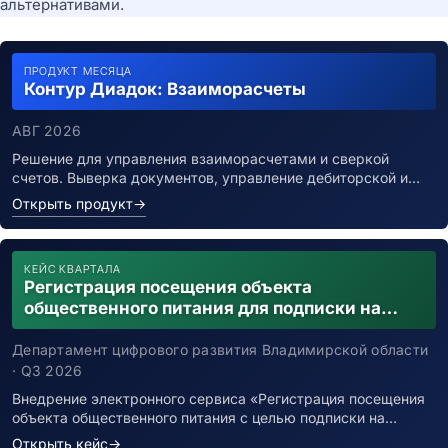
альтернативами.
ПРОДУКТ МЕСЯЦА
Контур Диадок: Взаиморасчеты
АВГ 2026
Решение для управления взаиморасчетами и сверкой
счетов. Выверка документов, управление дебиторской и…
Открыть продукт
→
КЕЙС КВАРТАЛА
Регистрация посещения объекта
общественного питания для подписки на
уведомления о возможном контакте с
заболевшим новой коронавирусной
Департамент цифрового развития Владимирской области
инфекцией
· Q3 2026
Внедрение электронного сервиса «Регистрация посещения
объекта общественного питания с целью подписки на…
Открыть кейс
→