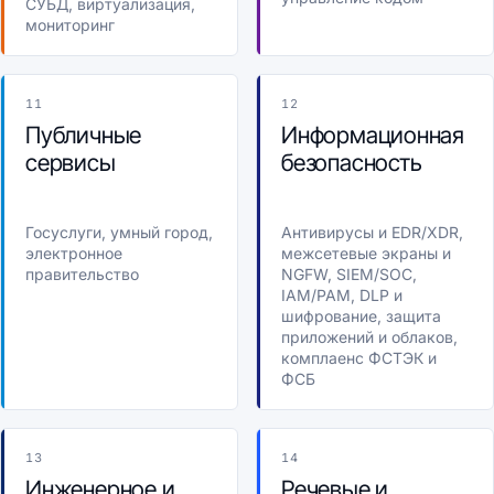
СУБД, виртуализация,
мониторинг
11
12
Публичные
Информационная
сервисы
безопасность
Госуслуги, умный город,
Антивирусы и EDR/XDR,
электронное
межсетевые экраны и
правительство
NGFW, SIEM/SOC,
IAM/PAM, DLP и
шифрование, защита
приложений и облаков,
комплаенс ФСТЭК и
ФСБ
13
14
Инженерное и
Речевые и