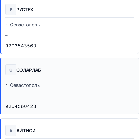
Р
РУСТЕХ
г. Севастополь
–
9203543560
С
СОЛАРЛАБ
г. Севастополь
–
9204560423
А
АЙТИСИ