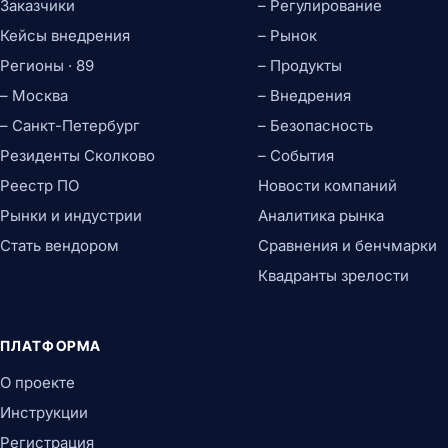
Заказчики
– Регулирование
Кейсы внедрения
– Рынок
Регионы · 89
– Продукты
– Москва
– Внедрения
– Санкт-Петербург
– Безопасность
Резиденты Сколково
– События
Реестр ПО
Новости компаний
Рынки и индустрии
Аналитика рынка
Стать вендором
Сравнения и бенчмарки
Квадранты зрелости
ПЛАТФОРМА
О проекте
Инструкции
Регистрация