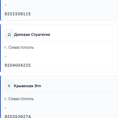
–
9201509115
Д
Деловая Стратегия
г. Севастополь
–
9204004225
К
Крымская Этп
г. Севастополь
–
9203539274