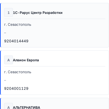
1
1С-Рарус Центр Разработки
г. Севастополь
–
9204014449
А
Алвион Европа
г. Севастополь
–
9204001129
А
АЛЬТЕРНАТИВА