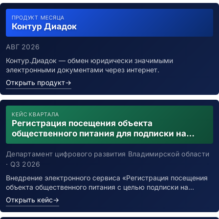
ПРОДУКТ МЕСЯЦА
Контур Диадок
АВГ 2026
Контур.Диадок — обмен юридически значимыми
электронными документами через интернет.
Открыть продукт
→
КЕЙС КВАРТАЛА
Регистрация посещения объекта
общественного питания для подписки на
уведомления о возможном контакте с
заболевшим новой коронавирусной
Департамент цифрового развития Владимирской области
инфекцией
· Q3 2026
Внедрение электронного сервиса «Регистрация посещения
объекта общественного питания с целью подписки на…
Открыть кейс
→