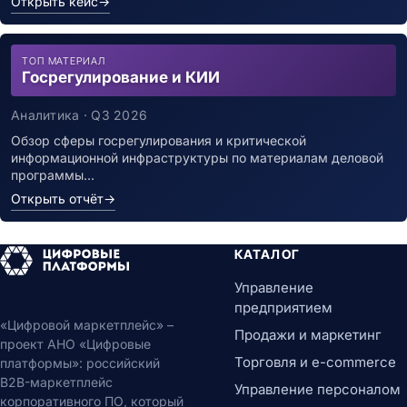
Открыть кейс
→
ТОП МАТЕРИАЛ
Госрегулирование и КИИ
Аналитика · Q3 2026
Обзор сферы госрегулирования и критической
информационной инфраструктуры по материалам деловой
программы…
Открыть отчёт
→
КАТАЛОГ
Управление
предприятием
«Цифровой маркетплейс» –
Продажи и маркетинг
проект АНО «Цифровые
Торговля и e-commerce
платформы»: российский
B2B-маркетплейс
Управление персоналом
корпоративного ПО, который