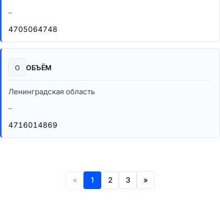
–
4705064748
О
ОБЪЁМ
Ленинградская область
–
4716014869
«
1
2
3
»