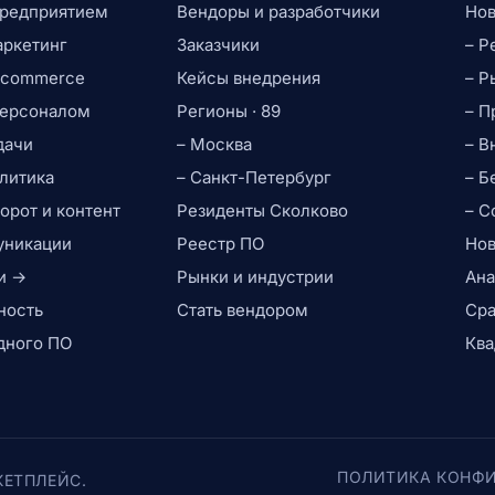
предприятием
Вендоры и разработчики
Нов
аркетинг
Заказчики
– Р
e-commerce
Кейсы внедрения
– Р
персоналом
Регионы · 89
– П
дачи
– Москва
– В
литика
– Санкт-Петербург
– Б
рот и контент
Резиденты Сколково
– С
уникации
Реестр ПО
Нов
и →
Рынки и индустрии
Ана
ность
Стать вендором
Сра
дного ПО
Ква
ПОЛИТИКА КОНФ
КЕТПЛЕЙС.