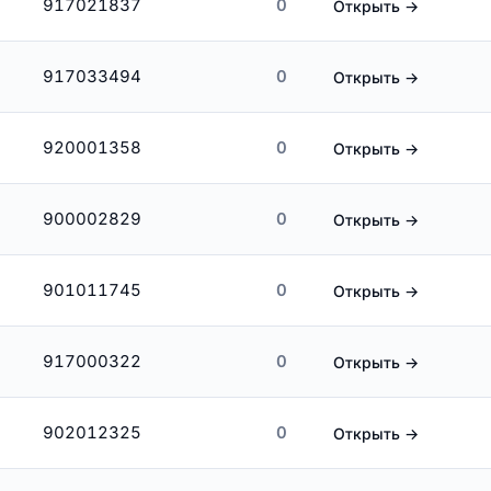
917021837
0
Открыть →
917033494
0
Открыть →
920001358
0
Открыть →
900002829
0
Открыть →
901011745
0
Открыть →
917000322
0
Открыть →
902012325
0
Открыть →