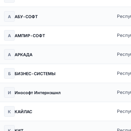
Респу
А
АБУ-СОФТ
Респу
А
АМПИР-СОФТ
Респу
А
АРКАДА
Респу
Б
БИЗНЕС-СИСТЕМЫ
Респу
И
Инософт Интернэшнл
Респу
К
КАЙЛАС
Респу
К
КИТ