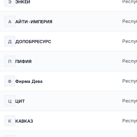
Респу
Э
ЭНКЕЙ
Респу
А
АЙТИ-ИМПЕРИЯ
Респу
Д
ДОПОБРРЕСУРС
Респу
П
ПИФИЯ
Респу
Ф
Фирма Дева
Респу
Ц
ЦИТ
Респу
К
КАВКАЗ