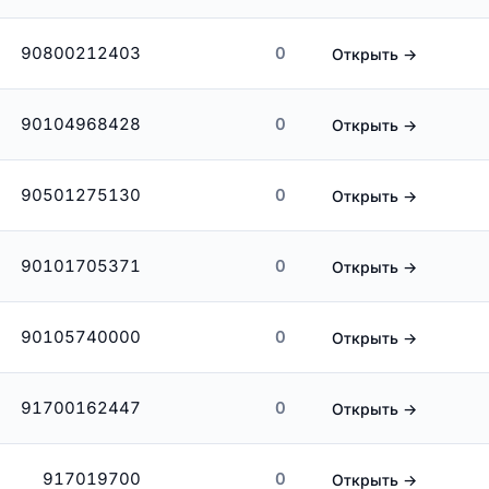
90800212403
0
Открыть →
90104968428
0
Открыть →
90501275130
0
Открыть →
90101705371
0
Открыть →
90105740000
0
Открыть →
91700162447
0
Открыть →
917019700
0
Открыть →