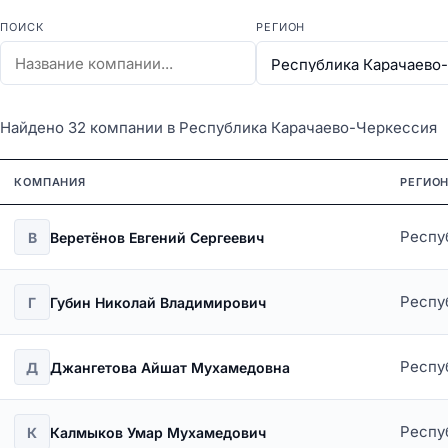
ПОИСК
РЕГИОН
Найдено 32 компании в Республика Карачаево-Черкессия
КОМПАНИЯ
РЕГИО
Респу
В
Веретёнов Евгений Сергеевич
Респу
Г
Губин Николай Владимирович
Респу
Д
Джангетова Айшат Мухамедовна
Респу
К
Калмыков Умар Мухамедович