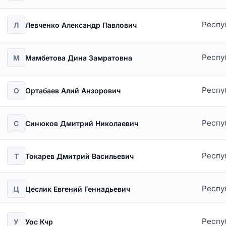
Респу
Л
Левченко Александр Павлович
Респу
М
Мамбетова Дина Замратовна
Респу
О
Ортабаев Алий Анзорович
Респу
С
Синюков Дмитрий Николаевич
Респу
Т
Токарев Дмитрий Васильевич
Респу
Ц
Цеслик Евгений Геннадьевич
Респу
У
Уос Кчр