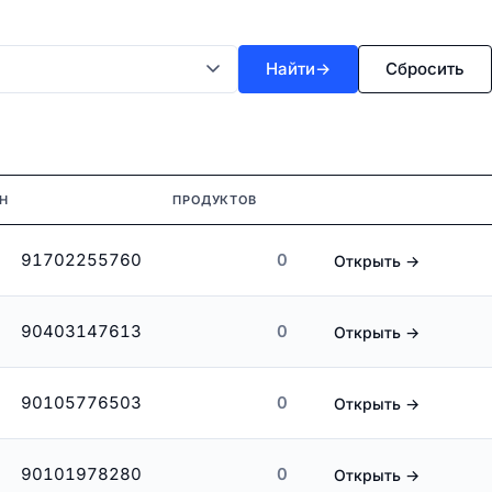
Найти
→
Сбросить
Н
ПРОДУКТОВ
91702255760
0
Открыть →
90403147613
0
Открыть →
90105776503
0
Открыть →
90101978280
0
Открыть →