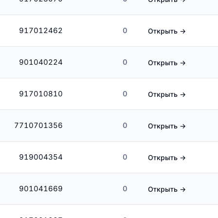
917012462
0
Открыть →
901040224
0
Открыть →
917010810
0
Открыть →
7710701356
0
Открыть →
919004354
0
Открыть →
901041669
0
Открыть →