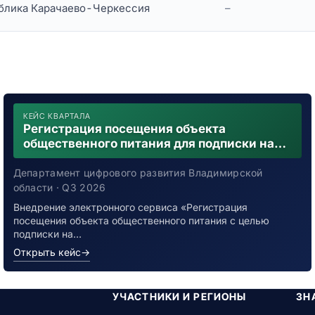
блика Карачаево-Черкессия
–
КЕЙС КВАРТАЛА
Регистрация посещения объекта
общественного питания для подписки на
уведомления о возможном контакте с
заболевшим новой коронавирусной
Департамент цифрового развития Владимирской
инфекцией
области · Q3 2026
Внедрение электронного сервиса «Регистрация
посещения объекта общественного питания с целью
подписки на…
Открыть кейс
→
УЧАСТНИКИ И РЕГИОНЫ
ЗН