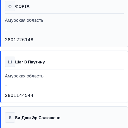
Ф
ФОРТА
Амурская область
–
2801226148
Ш
Шаг В Паутину
Амурская область
–
2801144544
Б
Би Джи Эр Солюшенс