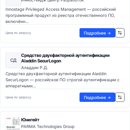
Message-Oriented Middleware
ИТ-операции (ITSM)
Innostage Privileged Access Management — российский
ITSM-системы
программный продукт из реестра отечественного ПО,
включённ...
Help Desk системы
APM-системы
Подробнее →
Цена по запросу
CMDB системы
Средство двухфакторной аутентификации
СД
Aladdin SecurLogon
Аладдин Р.Д.
Средство двухфакторной аутентификации Aladdin
SecurLogon — российское ПО строгой аутентификации с
аппаратными...
Подробнее →
Цена по запросу
Юнигейт
PARMA Technologies Group