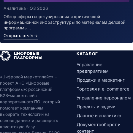
Аналитика · Q3 2026
Обзор сферы госрегулирования и критической
информационной инфраструктуры по материалам деловой
программы…
Открыть отчёт
→
КАТАЛОГ
Управление
предприятием
«Цифровой маркетплейс» –
Продажи и маркетинг
проект АНО «Цифровые
Торговля и e-commerce
платформы»: российский
B2B-маркетплейс
Управление персоналом
корпоративного ПО, который
Проекты и задачи
помогает компаниям
выбирать технологии на
Данные и аналитика
основе данных и расширять
Документооборот и
клиентскую базу
контент
поставщиков в России, ЕАЭС