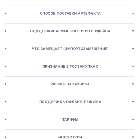
Платформы интернет-магазинов
Интернет-магазины B2C
СПОСОБ ПОСТАВКИ АРТЕФАКТА
▾
B2B торговые платформы
Платформы маркетплейсов
ПОДДЕРЖИВАЕМЫЕ ЯЗЫКИ ИНТЕРФЕЙСА
▾
Headless Commerce
Управление торговлей
Управление заказами (OMS)
ЧТО ЗАМЕЩАЕТ (ИМПОРТОЗАМЕЩЕНИЕ)
▾
Управление товарной информацией (PIM)
Промо-движки
ПРИЗНАНИЕ В ГОСЗАКУПКАХ
▾
Ценообразование
Кассы и POS
POS-системы для розницы
РАЗМЕР ЗАКАЗЧИКА
▾
Mobile POS
Self-checkout системы
ПОДДЕРЖКА ОФЛАЙН-РЕЖИМА
▾
Управление персоналом
Кадровый учёт (HRM)
ТАРИФЫ
▾
HRMS системы
HCM платформы
Кадровое делопроизводство
ИНДУСТРИИ
▾