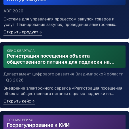
АВГ 2026
Система для управления процессом закупок товаров и
услуг. Планирование закупок, проведение электронных…
Открыть продукт
→
КЕЙС КВАРТАЛА
Регистрация посещения объекта
общественного питания для подписки на
уведомления о возможном контакте с
заболевшим новой коронавирусной
Департамент цифрового развития Владимирской области
инфекцией
· Q3 2026
Внедрение электронного сервиса «Регистрация посещения
объекта общественного питания с целью подписки на…
Открыть кейс
→
ТОП МАТЕРИАЛ
Госрегулирование и КИИ