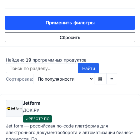
Учет рабочего времени
Подбор персонала (ATS)
ATS системы
Применить фильтры
Рекрутинг-платформы
Управление талантами
Сбросить
Performance Management
Обучение персонала (LMS)
LMS-системы
Найдено
19
программных продуктов
LXP платформы
Корпоративные университеты
Найти
E-learning авторинг
▦
≡
Сортировка:
Расчёт зарплаты
Payroll системы
Управление льготами
Jet form
HR-аналитика
ДОК.РУ
Проекты и задачи
Управление проектами
РЕЕСТР ПО
Jet form — российская no-code платформа для
PMO-системы
электронного документооборота и автоматизации бизнес-
Agile/Scrum инструменты
процессов. По...