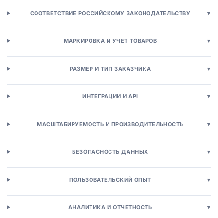
Аналитика расходов
СООТВЕТСТВИЕ РОССИЙСКОМУ ЗАКОНОДАТЕЛЬСТВУ
▾
Производство и логистика
MES-системы
Расширенное планирование (APS)
МАРКИРОВКА И УЧЕТ ТОВАРОВ
▾
WMS-системы
TMS-системы
РАЗМЕР И ТИП ЗАКАЗЧИКА
▾
SCM-системы
Управление запасами
Управление активами (EAM)
ИНТЕГРАЦИИ И API
▾
EAM-системы
Управление качеством (QMS)
МАСШТАБИРУЕМОСТЬ И ПРОИЗВОДИТЕЛЬНОСТЬ
▾
Техническое обслуживание
Сервисное обслуживание (FSM)
Бизнес-процессы (BPM)
БЕЗОПАСНОСТЬ ДАННЫХ
▾
BPM-системы
Роботизированная автоматизация (RPA)
ПОЛЬЗОВАТЕЛЬСКИЙ ОПЫТ
▾
Workflow-системы
Low-code платформы
Продажи и маркетинг
АНАЛИТИКА И ОТЧЕТНОСТЬ
▾