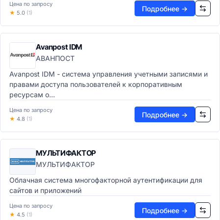
Цена по запросу
Каталоги данных
Подробнее →
★
5.0
(1)
Хранилища данных
Хранилища данных (DWH)
Озёра данных (Data Lake)
Avanpost IDM
Аналитические СУБД
АВАНПОСТ
Потоковая обработка
Avanpost IDM - система управления учетными записями и
Машинное обучение и ИИ
правами доступа пользователей к корпоративным
ML-платформы
ресурсам о...
Предиктивная аналитика
AutoML-платформы
Цена по запросу
Подробнее →
★
4.8
(1)
Платформы ИИ и GenAI
Компьютерное зрение
NLP и обработка текста
МУЛЬТИФАКТОР
Документооборот и контент
МУЛЬТИФАКТОР
Корпоративный контент (ECM)
ECM-системы
Облачная система многофакторной аутентификации для
сайтов и приложений
EDMS-системы
Системы архивирования
Цена по запросу
Подробнее →
eDiscovery системы
★
4.5
(1)