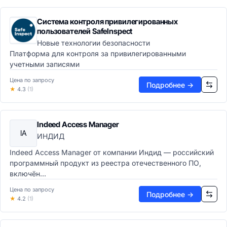
Презентации
Система контроля привилегированных
Заметки и органайзеры
пользователей SafeInspect
Корпоративные коммуникации
Новые технологии безопасности
Почтовые клиенты
Платформа для контроля за привилегированными
Календари
учетными записями
Корпоративные мессенджеры
Цена по запросу
Видеоконференции
Подробнее →
★
4.3
(1)
UCaaS-платформы
Совместная работа
Виртуальные доски
Indeed Access Manager
Корпоративные соцсети
IA
ИНДИД
Файлообменники
Браузеры и интернет
Indeed Access Manager от компании Индид — российский
программный продукт из реестра отечественного ПО,
Веб-браузеры
включён...
Расширения для браузеров
ИТ-инфраструктура
Цена по запросу
Подробнее →
★
4.2
(1)
Операционные системы и системное ПО
Серверные ОС
Десктопные ОС