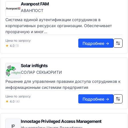
Avanpost FAM
Мобильные ОС
АВАНПОСТ
Системные утилиты
Виртуализация и облако
Система единой аутентификации сотрудников в
Гипервизоры
корпоративных ресурсах организации. Обеспечивает
Kubernetes и контейнерная оркестрация
прозрачную и мног...
IaaS платформы
Цена по запросу
Подробнее →
PaaS платформы
★
4.0
(1)
Service Mesh
Cloud-native платформы
СУБД и хранилища
Solar inRights
Реляционные СУБД
СОЛАР СЕКЬЮРИТИ
NoSQL базы данных
Решение для управления правами доступа сотрудников к
Графовые БД
информационным системам предприятия
In-Memory БД
Системы хранения данных (СХД)
Цена по запросу
Подробнее →
★
4.0
(4)
Интеграционные платформы
iPaaS-платформы
ESB системы
Innostage Privileged Access Management
API менеджмент
IP
Инностейдж Центр Разработок