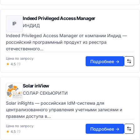
Управление сайтом (CMS)
CMS-системы
Headless CMS
Indeed Privileged Access Manager
IP
Конструкторы сайтов
ИНДИД
DXP платформы
Indeed Privileged Access Manager от компании Индид —
Обработка документов
российский программный продукт из реестра
Генерация документов
отечественного...
OCR системы
Цена по запросу
PDF-редакторы
Подробнее →
★
4.5
(1)
Электронная подпись
Цифровые активы (DAM)
DAM системы
Solar inView
Видеохостинг
СОЛАР СЕКЬЮРИТИ
CDN сети
Solar inRights — российская IdM-система для
Потоковое видео
централизованного управления учетными записями и
Офис и коммуникации
правами доступа в...
Офисные пакеты
Офисные пакеты
Цена по запросу
Подробнее →
★
4.5
(1)
Текстовые процессоры
Электронные таблицы