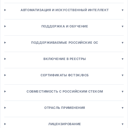
CRM-системы
Операционные CRM
АВТОМАТИЗАЦИЯ И ИСКУССТВЕННЫЙ ИНТЕЛЛЕКТ
▾
Аналитическая CRM
Автоматизация продаж (SFA)
ПОДДЕРЖКА И ОБУЧЕНИЕ
▾
Конфигуратор-цена-предложение (CPQ)
Партнерская CRM (PRM)
Маркетинг и рассылки
ПОДДЕРЖИВАЕМЫЕ РОССИЙСКИЕ ОС
▾
Маркетинг-автоматизация (MA)
Email/SMS маркетинг
ВКЛЮЧЕНИЕ В РЕЕСТРЫ
▾
Управление кампаниями
SEO/SEM инструменты
SMM и социальные сети
СЕРТИФИКАТЫ ФСТЭК/ФСБ
▾
Платформы клиентских данных (CDP)
Веб-аналитика
СОВМЕСТИМОСТЬ С РОССИЙСКИМ СТЕКОМ
▾
Контакт-центры
Омниканальные контакт-центры
Управление кейсами
ОТРАСЛЬ ПРИМЕНЕНИЯ
▾
Чат-боты и ассистенты
Системы лояльности
ЛИЦЕНЗИРОВАНИЕ
▾
Торговля и e-commerce