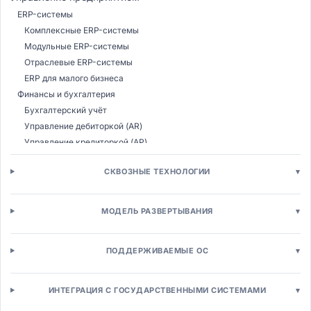
ERP-системы
Комплексные ERP-системы
Модульные ERP-системы
Отраслевые ERP-системы
ERP для малого бизнеса
Финансы и бухгалтерия
Бухгалтерский учёт
Управление дебиторкой (AR)
Управление кредиторкой (AP)
Казначейство
СКВОЗНЫЕ ТЕХНОЛОГИИ
▾
Бюджетирование (CPM)
Налоговый учёт
Консолидация МСФО
МОДЕЛЬ РАЗВЕРТЫВАНИЯ
▾
Управление расходами (T&E)
Управление закупками (SRM)
ПОДДЕРЖИВАЕМЫЕ ОС
▾
Электронные закупки (E-procurement)
Управление поставщиками (SRM)
Электронные аукционы (E-sourcing)
ИНТЕГРАЦИЯ С ГОСУДАРСТВЕННЫМИ СИСТЕМАМИ
▾
Управление контрактами (CLM)