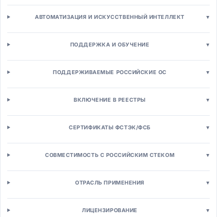
CRM-системы
Операционные CRM
АВТОМАТИЗАЦИЯ И ИСКУССТВЕННЫЙ ИНТЕЛЛЕКТ
▾
Аналитическая CRM
Автоматизация продаж (SFA)
ПОДДЕРЖКА И ОБУЧЕНИЕ
▾
Конфигуратор-цена-предложение (CPQ)
Партнерская CRM (PRM)
Маркетинг и рассылки
ПОДДЕРЖИВАЕМЫЕ РОССИЙСКИЕ ОС
▾
Маркетинг-автоматизация (MA)
Email/SMS маркетинг
ВКЛЮЧЕНИЕ В РЕЕСТРЫ
▾
Управление кампаниями
SEO/SEM инструменты
SMM и социальные сети
СЕРТИФИКАТЫ ФСТЭК/ФСБ
▾
Платформы клиентских данных (CDP)
Веб-аналитика
СОВМЕСТИМОСТЬ С РОССИЙСКИМ СТЕКОМ
▾
Контакт-центры
Омниканальные контакт-центры
Управление кейсами
ОТРАСЛЬ ПРИМЕНЕНИЯ
▾
Чат-боты и ассистенты
Системы лояльности
ЛИЦЕНЗИРОВАНИЕ
▾
Торговля и e-commerce