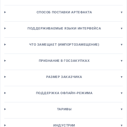
Платформы интернет-магазинов
Интернет-магазины B2C
СПОСОБ ПОСТАВКИ АРТЕФАКТА
▾
B2B торговые платформы
Платформы маркетплейсов
ПОДДЕРЖИВАЕМЫЕ ЯЗЫКИ ИНТЕРФЕЙСА
▾
Headless Commerce
Управление торговлей
Управление заказами (OMS)
ЧТО ЗАМЕЩАЕТ (ИМПОРТОЗАМЕЩЕНИЕ)
▾
Управление товарной информацией (PIM)
Промо-движки
ПРИЗНАНИЕ В ГОСЗАКУПКАХ
▾
Ценообразование
Кассы и POS
POS-системы для розницы
РАЗМЕР ЗАКАЗЧИКА
▾
Mobile POS
Self-checkout системы
ПОДДЕРЖКА ОФЛАЙН-РЕЖИМА
▾
Управление персоналом
Кадровый учёт (HRM)
ТАРИФЫ
▾
HRMS системы
HCM платформы
Кадровое делопроизводство
ИНДУСТРИИ
▾