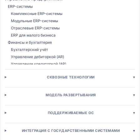
ERP-системы
Комплексные ERP-системы
Модульные ERP-системы
Отраслевые ERP-системы
ERP для малого бизнеса
Финансы и бухгалтерия
Бухгалтерский учёт
Управление дебиторкой (AR)
Управление кредиторкой (AP)
Казначейство
СКВОЗНЫЕ ТЕХНОЛОГИИ
▾
Бюджетирование (CPM)
Налоговый учёт
Консолидация МСФО
МОДЕЛЬ РАЗВЕРТЫВАНИЯ
▾
Управление расходами (T&E)
Управление закупками (SRM)
ПОДДЕРЖИВАЕМЫЕ ОС
▾
Электронные закупки (E-procurement)
Управление поставщиками (SRM)
Электронные аукционы (E-sourcing)
ИНТЕГРАЦИЯ С ГОСУДАРСТВЕННЫМИ СИСТЕМАМИ
▾
Управление контрактами (CLM)