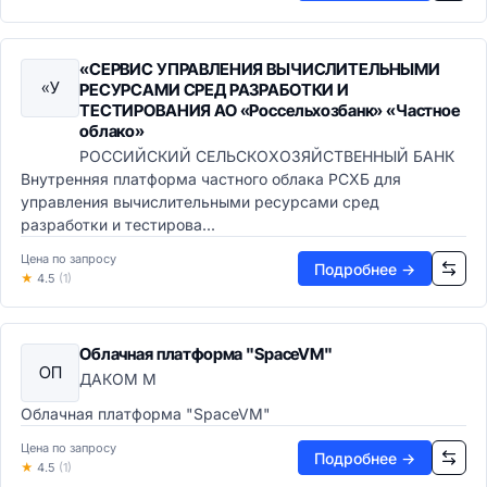
Каталоги данных
Хранилища данных
Хранилища данных (DWH)
«СЕРВИС УПРАВЛЕНИЯ ВЫЧИСЛИТЕЛЬНЫМИ
«У
РЕСУРСАМИ СРЕД РАЗРАБОТКИ И
Озёра данных (Data Lake)
ТЕСТИРОВАНИЯ АО «Россельхозбанк» «Частное
Аналитические СУБД
облако»
Потоковая обработка
РОССИЙСКИЙ СЕЛЬСКОХОЗЯЙСТВЕННЫЙ БАНК
Машинное обучение и ИИ
Внутренняя платформа частного облака РСХБ для
ML-платформы
управления вычислительными ресурсами сред
Предиктивная аналитика
разработки и тестирова...
AutoML-платформы
Цена по запросу
Платформы ИИ и GenAI
Подробнее →
★
4.5
(1)
Компьютерное зрение
NLP и обработка текста
Документооборот и контент
Облачная платформа "SpaceVM"
Корпоративный контент (ECM)
ОП
ДАКОМ М
ECM-системы
Облачная платформа "SpaceVM"
EDMS-системы
Системы архивирования
Цена по запросу
Подробнее →
★
4.5
(1)
eDiscovery системы