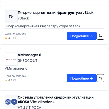
Управление сайтом (CMS)
CMS-системы
Гиперконвергентная инфраструктура vStack
Headless CMS
ГИ
vStack
Конструкторы сайтов
DXP платформы
Гиперконвергентная инфраструктура vStack
Обработка документов
Цена по запросу
Генерация документов
Подробнее →
★
4.5
(1)
OCR системы
PDF-редакторы
Электронная подпись
VMmanager 6
Цифровые активы (DAM)
ЭКЗОСОФТ
DAM системы
VMmanager 6
Видеохостинг
CDN сети
Цена по запросу
Подробнее →
Потоковое видео
★
4.3
(1)
Офис и коммуникации
Офисные пакеты
Система управления средой виртуализации
Офисные пакеты
«ROSA Virtualization»
Текстовые процессоры
НТЦ ИТ РОСА
Электронные таблицы