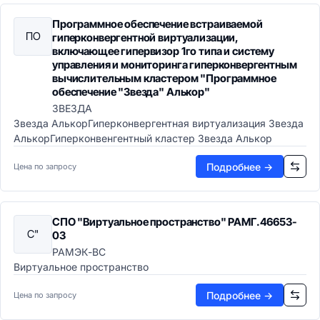
Message-Oriented Middleware
ИТ-операции (ITSM)
Программное обеспечение встраиваемой
ПО
ITSM-системы
гиперконвергентной виртуализации,
включающее гипервизор 1го типа и систему
Help Desk системы
управления и мониторинга гиперконвергентным
APM-системы
вычислительным кластером "Программное
CMDB системы
обеспечение "Звезда" Алькор"
ЗВЕЗДА
Звезда АлькорГиперконвергентная виртуализация Звезда
АлькорГиперконвенгентный кластер Звезда Алькор
Подробнее →
Цена по запросу
СПО "Виртуальное пространство" РАМГ.46653-
С"
03
РАМЭК-ВС
Виртуальное пространство
Подробнее →
Цена по запросу