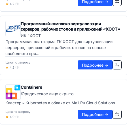
Подробнее →
★
4.2
Мобильные ОС
(1)
Системные утилиты
Виртуализация и облако
Программный комплекс виртуализации
Гипервизоры
серверов, рабочих столов и приложений «ХОСТ»
Kubernetes и контейнерная оркестрация
ИК "ХОСТ
IaaS платформы
Программная платформа ГК ХОСТ для виртуализации
PaaS платформы
серверов, приложений и рабочих столов на оcнове
Service Mesh
свободного про...
Cloud-native платформы
Цена по запросу
СУБД и хранилища
Подробнее →
★
4.2
(1)
Реляционные СУБД
NoSQL базы данных
Графовые БД
Containers
In-Memory БД
Юридическое лицо скрыто
Системы хранения данных (СХД)
Интеграционные платформы
Кластеры Kubernetes в облаке от Mail.Ru Cloud Solutions
iPaaS-платформы
Цена по запросу
Подробнее →
ESB системы
★
4.0
(1)
API менеджмент