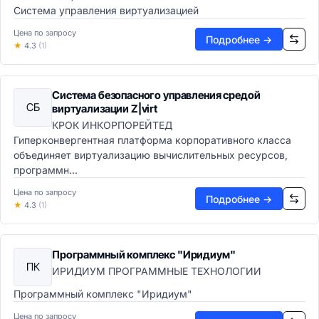
Система управления виртуализацией
Презентации
Заметки и органайзеры
Цена по запросу
Подробнее →
★
4.3
(1)
Корпоративные коммуникации
Почтовые клиенты
Календари
Система безопасного управления средой
Корпоративные мессенджеры
СБ
виртуализации Z|virt
Видеоконференции
КРОК ИНКОРПОРЕЙТЕД
UCaaS-платформы
Гиперконвергентная платформа корпоративного класса
Совместная работа
объединяет виртуализацию вычислительных ресурсов,
Виртуальные доски
программн...
Корпоративные соцсети
Цена по запросу
Файлообменники
Подробнее →
★
4.3
(1)
Браузеры и интернет
Веб-браузеры
Расширения для браузеров
Программный комплекс "Иридиум"
ИТ-инфраструктура
ПК
ИРИДИУМ ПРОГРАММНЫЕ ТЕХНОЛОГИИ
Операционные системы и системное ПО
Программный комплекс "Иридиум"
Серверные ОС
Десктопные ОС
Цена по запросу