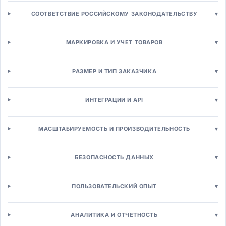
Аналитика расходов
СООТВЕТСТВИЕ РОССИЙСКОМУ ЗАКОНОДАТЕЛЬСТВУ
▾
Производство и логистика
MES-системы
Расширенное планирование (APS)
МАРКИРОВКА И УЧЕТ ТОВАРОВ
▾
WMS-системы
TMS-системы
РАЗМЕР И ТИП ЗАКАЗЧИКА
▾
SCM-системы
Управление запасами
Управление активами (EAM)
ИНТЕГРАЦИИ И API
▾
EAM-системы
Управление качеством (QMS)
МАСШТАБИРУЕМОСТЬ И ПРОИЗВОДИТЕЛЬНОСТЬ
▾
Техническое обслуживание
Сервисное обслуживание (FSM)
Бизнес-процессы (BPM)
БЕЗОПАСНОСТЬ ДАННЫХ
▾
BPM-системы
Роботизированная автоматизация (RPA)
ПОЛЬЗОВАТЕЛЬСКИЙ ОПЫТ
▾
Workflow-системы
Low-code платформы
Продажи и маркетинг
АНАЛИТИКА И ОТЧЕТНОСТЬ
▾