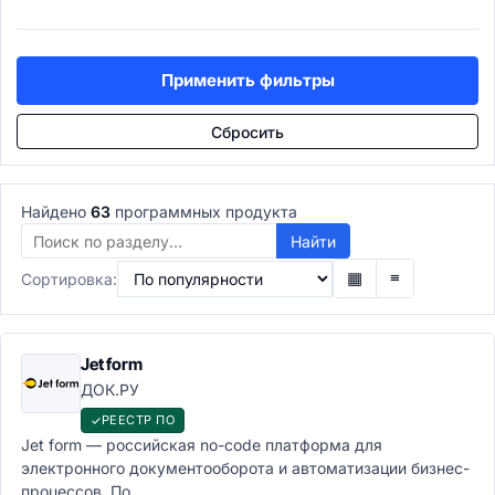
Учет рабочего времени
Подбор персонала (ATS)
ATS системы
Применить фильтры
Рекрутинг-платформы
Управление талантами
Сбросить
Performance Management
Обучение персонала (LMS)
LMS-системы
Найдено
63
программных продукта
LXP платформы
Корпоративные университеты
Найти
E-learning авторинг
▦
≡
Сортировка:
Расчёт зарплаты
Payroll системы
Управление льготами
Jet form
HR-аналитика
ДОК.РУ
Проекты и задачи
Управление проектами
РЕЕСТР ПО
Jet form — российская no-code платформа для
PMO-системы
электронного документооборота и автоматизации бизнес-
Agile/Scrum инструменты
процессов. По...