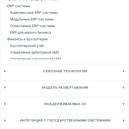
ERP-системы
Комплексные ERP-системы
Модульные ERP-системы
Отраслевые ERP-системы
ERP для малого бизнеса
Финансы и бухгалтерия
Бухгалтерский учёт
Управление дебиторкой (AR)
Управление кредиторкой (AP)
Казначейство
СКВОЗНЫЕ ТЕХНОЛОГИИ
▾
Бюджетирование (CPM)
Налоговый учёт
Консолидация МСФО
МОДЕЛЬ РАЗВЕРТЫВАНИЯ
▾
Управление расходами (T&E)
Управление закупками (SRM)
ПОДДЕРЖИВАЕМЫЕ ОС
▾
Электронные закупки (E-procurement)
Управление поставщиками (SRM)
Электронные аукционы (E-sourcing)
ИНТЕГРАЦИЯ С ГОСУДАРСТВЕННЫМИ СИСТЕМАМИ
▾
Управление контрактами (CLM)