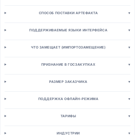
Платформы интернет-магазинов
Интернет-магазины B2C
СПОСОБ ПОСТАВКИ АРТЕФАКТА
▾
B2B торговые платформы
Платформы маркетплейсов
ПОДДЕРЖИВАЕМЫЕ ЯЗЫКИ ИНТЕРФЕЙСА
▾
Headless Commerce
Управление торговлей
Управление заказами (OMS)
ЧТО ЗАМЕЩАЕТ (ИМПОРТОЗАМЕЩЕНИЕ)
▾
Управление товарной информацией (PIM)
Промо-движки
ПРИЗНАНИЕ В ГОСЗАКУПКАХ
▾
Ценообразование
Кассы и POS
POS-системы для розницы
РАЗМЕР ЗАКАЗЧИКА
▾
Mobile POS
Self-checkout системы
ПОДДЕРЖКА ОФЛАЙН-РЕЖИМА
▾
Управление персоналом
Кадровый учёт (HRM)
ТАРИФЫ
▾
HRMS системы
HCM платформы
Кадровое делопроизводство
ИНДУСТРИИ
▾