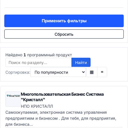
Учет рабочего времени
Подбор персонала (ATS)
ATS системы
Применить фильтры
Рекрутинг-платформы
Управление талантами
Сбросить
Performance Management
Обучение персонала (LMS)
LMS-системы
Найдено
1
программный продукт
LXP платформы
Корпоративные университеты
Найти
E-learning авторинг
▦
≡
Сортировка:
Расчёт зарплаты
Payroll системы
Управление льготами
Многопользовательская Бизнес Система
HR-аналитика
"Кристалл"
Проекты и задачи
НПО КРИСТАЛЛ
Управление проектами
Самоокупаемая, электронная система управления
PMO-системы
предприятием и бизнесом . Для тебя, для предприятия,
Agile/Scrum инструменты
для бизнеса...