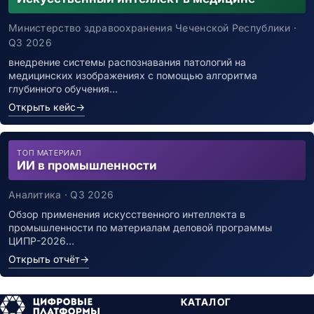
Каталоги данных
Министерство здравоохранения Чеченской Республики ·
Хранилища данных
Q3 2026
Хранилища данных (DWH)
Озёра данных (Data Lake)
внедрение системы распознавания патологий на
медицинских изображениях с помощью алгоритма
Аналитические СУБД
глубинного обучения…
Потоковая обработка
Открыть кейс
→
Машинное обучение и ИИ
ML-платформы
Предиктивная аналитика
ТОП МАТЕРИАЛ
AutoML-платформы
ИИ в промышленности
Платформы ИИ и GenAI
Компьютерное зрение
Аналитика · Q3 2026
NLP и обработка текста
Обзор применения искусственного интеллекта в
Документооборот и контент
промышленности по материалам деловой программы
Корпоративный контент (ECM)
ЦИПР-2026…
ECM-системы
Открыть отчёт
→
EDMS-системы
Системы архивирования
КАТАЛОГ
eDiscovery системы