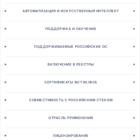
CRM-системы
Операционные CRM
АВТОМАТИЗАЦИЯ И ИСКУССТВЕННЫЙ ИНТЕЛЛЕКТ
▾
Аналитическая CRM
Автоматизация продаж (SFA)
ПОДДЕРЖКА И ОБУЧЕНИЕ
▾
Конфигуратор-цена-предложение (CPQ)
Партнерская CRM (PRM)
Маркетинг и рассылки
ПОДДЕРЖИВАЕМЫЕ РОССИЙСКИЕ ОС
▾
Маркетинг-автоматизация (MA)
Email/SMS маркетинг
ВКЛЮЧЕНИЕ В РЕЕСТРЫ
▾
Управление кампаниями
SEO/SEM инструменты
SMM и социальные сети
СЕРТИФИКАТЫ ФСТЭК/ФСБ
▾
Платформы клиентских данных (CDP)
Веб-аналитика
СОВМЕСТИМОСТЬ С РОССИЙСКИМ СТЕКОМ
▾
Контакт-центры
Омниканальные контакт-центры
Управление кейсами
ОТРАСЛЬ ПРИМЕНЕНИЯ
▾
Чат-боты и ассистенты
Системы лояльности
ЛИЦЕНЗИРОВАНИЕ
▾
Торговля и e-commerce