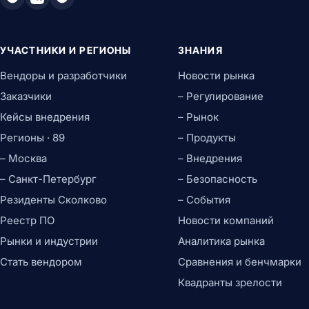
Презентации
Заметки и органайзеры
Корпоративные коммуникации
УЧАСТНИКИ И РЕГИОНЫ
ЗНАНИЯ
Почтовые клиенты
Вендоры и разработчики
Новости рынка
Календари
Заказчики
Корпоративные мессенджеры
– Регулирование
Видеоконференции
Кейсы внедрения
– Рынок
UCaaS-платформы
Регионы · 89
– Продукты
Совместная работа
– Москва
– Внедрения
Виртуальные доски
Корпоративные соцсети
– Санкт-Петербург
– Безопасность
Файлообменники
Резиденты Сколково
– События
Браузеры и интернет
Реестр ПО
Новости компаний
Веб-браузеры
Расширения для браузеров
Рынки и индустрии
Аналитика рынка
ИТ-инфраструктура
Стать вендором
Сравнения и бенчмарки
Операционные системы и системное ПО
Квадранты зрелости
Серверные ОС
Десктопные ОС