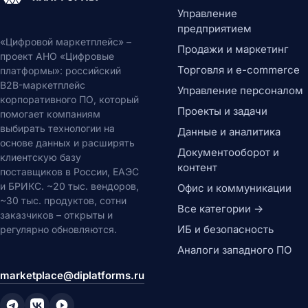
Управление сайтом (CMS)
Управление
CMS-системы
предприятием
Headless CMS
«Цифровой маркетплейс» –
Продажи и маркетинг
Конструкторы сайтов
проект АНО «Цифровые
DXP платформы
Торговля и e-commerce
платформы»: российский
B2B-маркетплейс
Обработка документов
Управление персоналом
корпоративного ПО, который
Генерация документов
Проекты и задачи
помогает компаниям
OCR системы
выбирать технологии на
Данные и аналитика
PDF-редакторы
основе данных и расширять
Электронная подпись
Документооборот и
клиентскую базу
Цифровые активы (DAM)
контент
поставщиков в России, ЕАЭС
DAM системы
и БРИКС. ~20 тыс. вендоров,
Офис и коммуникации
Видеохостинг
~30 тыс. продуктов, сотни
Все категории →
CDN сети
заказчиков – открыты и
Потоковое видео
ИБ и безопасность
регулярно обновляются.
Офис и коммуникации
Аналоги западного ПО
Офисные пакеты
marketplace@diplatforms.ru
Офисные пакеты
Текстовые процессоры
Электронные таблицы