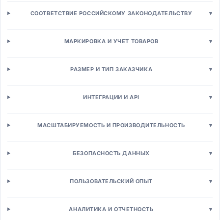
Аналитика расходов
СООТВЕТСТВИЕ РОССИЙСКОМУ ЗАКОНОДАТЕЛЬСТВУ
▾
Производство и логистика
MES-системы
Расширенное планирование (APS)
МАРКИРОВКА И УЧЕТ ТОВАРОВ
▾
WMS-системы
TMS-системы
РАЗМЕР И ТИП ЗАКАЗЧИКА
▾
SCM-системы
Управление запасами
Управление активами (EAM)
ИНТЕГРАЦИИ И API
▾
EAM-системы
Управление качеством (QMS)
МАСШТАБИРУЕМОСТЬ И ПРОИЗВОДИТЕЛЬНОСТЬ
▾
Техническое обслуживание
Сервисное обслуживание (FSM)
Бизнес-процессы (BPM)
БЕЗОПАСНОСТЬ ДАННЫХ
▾
BPM-системы
Роботизированная автоматизация (RPA)
ПОЛЬЗОВАТЕЛЬСКИЙ ОПЫТ
▾
Workflow-системы
Low-code платформы
Продажи и маркетинг
АНАЛИТИКА И ОТЧЕТНОСТЬ
▾