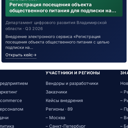
Регистрация посещения объекта
общественного питания для подписки на
уведомления о возможном контакте с
заболевшим новой коронавирусной
Департамент цифрового развития Владимирской
инфекцией
области · Q3 2026
Внедрение электронного сервиса «Регистрация
посещения объекта общественного питания с целью
подписки на…
Открыть кейс
→
УЧАСТНИКИ И РЕГИОНЫ
ЗН
предприятием
Вендоры и разработчики
Нов
аркетинг
Заказчики
– Р
e-commerce
Кейсы внедрения
– Р
персоналом
Регионы · 89
– П
дачи
– Москва
– В
литика
– Санкт-Петербург
– Б