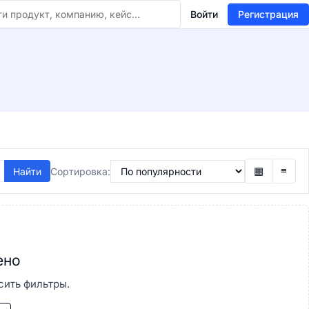
Войти
Регистрация
▦
≡
Найти
Сортировка:
ено
сить фильтры.