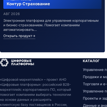
Контур Страхование
Payroll системы
Управление льготами
АВГ 2026
HR-аналитика
Проекты и задачи
Электронная платформа для управления корпоративным
и бизнес-страхованием. Помогает компаниям
Управление проектами
автоматизировать…
PMO системы
Открыть продукт
→
Agile/Scrum инструменты
Управление портфелями (PPM)
Планирование ресурсов проектов
Задачи и совместная работа
Канбан-системы
КАТАЛОГ
Таск-менеджеры
Управление 
Time-tracking системы
Данные и аналитика
Продажи и м
«Цифровой маркетплейс» – проект АНО
Бизнес-аналитика
Торговля и 
«Цифровые платформы»: российский B2B-
BI-платформы
маркетплейс корпоративного ПО, который
Управление 
Self-Service BI
помогает компаниям выбирать технологии
Проекты и за
Embedded BI
на основе данных и расширять
Визуализация и отчеты
клиентскую базу поставщиков в России,
Данные и ана