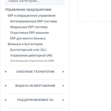
Управление предприятием
ERP и операционное управление
Интегрированные ERP-системы
Модульные ERP-системы
Отраслевые ERP-решения
ERP для малого бизнеса
Финансы и бухгалтерия
Бухгалтерский учет (GL)
Управление дебиторкой (AR)
Управление кредиторкой (AP)
Казначейство
СКВОЗНЫЕ ТЕХНОЛОГИИ
▾
Бюджетирование (CPM)
Налоговый учет
Консолидация МСФО
МОДЕЛЬ РАЗВЕРТЫВАНИЯ
▾
Управление расходами (T&E)
Управление закупками
ПОДДЕРЖИВАЕМЫЕ ОС
▾
Электронные закупки (E-
procurement)
Управление поставщиками (SRM)