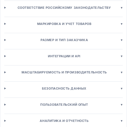
Аналитика расходов
СООТВЕТСТВИЕ РОССИЙСКОМУ ЗАКОНОДАТЕЛЬСТВУ
▾
Производство и логистика
MES-системы
Расширенное планирование (APS)
МАРКИРОВКА И УЧЕТ ТОВАРОВ
▾
WMS-системы
TMS-системы
РАЗМЕР И ТИП ЗАКАЗЧИКА
▾
SCM-системы
Управление запасами
Управление активами (EAM)
ИНТЕГРАЦИИ И API
▾
EAM-системы
Управление качеством (QMS)
МАСШТАБИРУЕМОСТЬ И ПРОИЗВОДИТЕЛЬНОСТЬ
▾
Техническое обслуживание
Сервисное обслуживание (FSM)
Бизнес-процессы (BPM)
БЕЗОПАСНОСТЬ ДАННЫХ
▾
BPM-системы
Роботизированная автоматизация (RPA)
ПОЛЬЗОВАТЕЛЬСКИЙ ОПЫТ
▾
Workflow-системы
Low-code платформы
Продажи и маркетинг
АНАЛИТИКА И ОТЧЕТНОСТЬ
▾