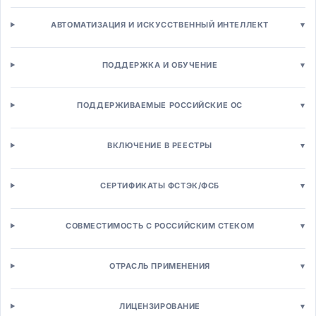
CRM-системы
Операционные CRM
АВТОМАТИЗАЦИЯ И ИСКУССТВЕННЫЙ ИНТЕЛЛЕКТ
▾
Аналитическая CRM
Автоматизация продаж (SFA)
ПОДДЕРЖКА И ОБУЧЕНИЕ
▾
Конфигуратор-цена-предложение (CPQ)
Партнерская CRM (PRM)
Маркетинг и рассылки
ПОДДЕРЖИВАЕМЫЕ РОССИЙСКИЕ ОС
▾
Маркетинг-автоматизация (MA)
Email/SMS маркетинг
ВКЛЮЧЕНИЕ В РЕЕСТРЫ
▾
Управление кампаниями
SEO/SEM инструменты
SMM и социальные сети
СЕРТИФИКАТЫ ФСТЭК/ФСБ
▾
Платформы клиентских данных (CDP)
Веб-аналитика
СОВМЕСТИМОСТЬ С РОССИЙСКИМ СТЕКОМ
▾
Контакт-центры
Омниканальные контакт-центры
Управление кейсами
ОТРАСЛЬ ПРИМЕНЕНИЯ
▾
Чат-боты и ассистенты
Системы лояльности
ЛИЦЕНЗИРОВАНИЕ
▾
Торговля и e-commerce