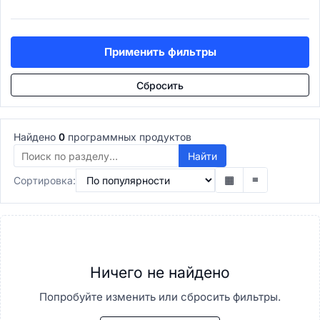
Учет рабочего времени
Подбор персонала (ATS)
ATS системы
Применить фильтры
Рекрутинг-платформы
Управление талантами
Сбросить
Performance Management
Обучение персонала (LMS)
LMS-системы
Найдено
0
программных продуктов
LXP платформы
Корпоративные университеты
Найти
E-learning авторинг
▦
≡
Сортировка:
Расчёт зарплаты
Payroll системы
Управление льготами
HR-аналитика
Проекты и задачи
Ничего не найдено
Управление проектами
PMO-системы
Попробуйте изменить или сбросить фильтры.
Agile/Scrum инструменты