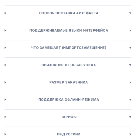
Платформы интернет-магазинов
Интернет-магазины B2C
СПОСОБ ПОСТАВКИ АРТЕФАКТА
▾
B2B торговые платформы
Платформы маркетплейсов
ПОДДЕРЖИВАЕМЫЕ ЯЗЫКИ ИНТЕРФЕЙСА
▾
Headless Commerce
Управление торговлей
Управление заказами (OMS)
ЧТО ЗАМЕЩАЕТ (ИМПОРТОЗАМЕЩЕНИЕ)
▾
Управление товарной информацией (PIM)
Промо-движки
ПРИЗНАНИЕ В ГОСЗАКУПКАХ
▾
Ценообразование
Кассы и POS
POS-системы для розницы
РАЗМЕР ЗАКАЗЧИКА
▾
Mobile POS
Self-checkout системы
ПОДДЕРЖКА ОФЛАЙН-РЕЖИМА
▾
Управление персоналом
Кадровый учёт (HRM)
ТАРИФЫ
▾
HRMS системы
HCM платформы
Кадровое делопроизводство
ИНДУСТРИИ
▾