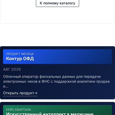
Управление портфелями (PPM)
К полному каталогу
Планирование ресурсов проектов
Задачи и таск-трекеры
Канбан-системы
Таск-менеджеры
Time-tracking системы
Данные и аналитика
Бизнес-аналитика (BI)
BI-платформы
ПРОДУКТ МЕСЯЦА
Self-Service BI
Контур ОФД
Embedded BI
Визуализация и отчётность
АВГ 2026
Дашборд-платформы
Облачный оператор фискальных данных для передачи
Визуализация данных
электронных чеков в ФНС с поддержкой аналитики продаж
Геоаналитика (GIS)
и…
Корпоративная отчётность
Открыть продукт
→
Управление данными
ETL/ELT-системы
Качество данных (DQM)
КЕЙС КВАРТАЛА
MDM-системы
Искусственный интеллект в медицине