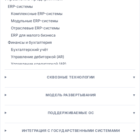
ERP-системы
Комплексные ERP-системы
Модульные ERP-системы
Отраслевые ERP-системы
ERP для малого бизнеса
Финансы и бухгалтерия
Бухгалтерский учёт
Управление дебиторкой (AR)
Управление кредиторкой (AP)
Казначейство
СКВОЗНЫЕ ТЕХНОЛОГИИ
▾
Бюджетирование (CPM)
Налоговый учёт
Консолидация МСФО
МОДЕЛЬ РАЗВЕРТЫВАНИЯ
▾
Управление расходами (T&E)
Управление закупками (SRM)
ПОДДЕРЖИВАЕМЫЕ ОС
▾
Электронные закупки (E-procurement)
Управление поставщиками (SRM)
Электронные аукционы (E-sourcing)
ИНТЕГРАЦИЯ С ГОСУДАРСТВЕННЫМИ СИСТЕМАМИ
▾
Управление контрактами (CLM)