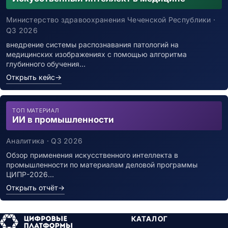
Каталоги данных
Министерство здравоохранения Чеченской Республики ·
Хранилища данных
Q3 2026
Хранилища данных (DWH)
Озёра данных (Data Lake)
внедрение системы распознавания патологий на
медицинских изображениях с помощью алгоритма
Аналитические СУБД
глубинного обучения…
Потоковая обработка
Открыть кейс
→
Машинное обучение и ИИ
ML-платформы
Предиктивная аналитика
ТОП МАТЕРИАЛ
AutoML-платформы
ИИ в промышленности
Платформы ИИ и GenAI
Компьютерное зрение
Аналитика · Q3 2026
NLP и обработка текста
Обзор применения искусственного интеллекта в
Документооборот и контент
промышленности по материалам деловой программы
Корпоративный контент (ECM)
ЦИПР-2026…
ECM-системы
Открыть отчёт
→
EDMS-системы
Системы архивирования
КАТАЛОГ
eDiscovery системы