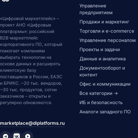
Управление сайтом (CMS)
Управление
CMS-системы
предприятием
Headless CMS
«Цифровой маркетплейс» –
Продажи и маркетинг
Конструкторы сайтов
проект АНО «Цифровые
Торговля и e-commerce
DXP платформы
платформы»: российский
B2B-маркетплейс
Обработка документов
Управление персоналом
корпоративного ПО, который
Генерация документов
Проекты и задачи
помогает компаниям
OCR системы
выбирать технологии на
Данные и аналитика
PDF-редакторы
основе данных и расширять
Электронная подпись
Документооборот и
клиентскую базу
Цифровые активы (DAM)
контент
поставщиков в России, ЕАЭС
DAM системы
и БРИКС. ~20 тыс. вендоров,
Офис и коммуникации
Видеохостинг
~30 тыс. продуктов, сотни
Все категории →
CDN сети
заказчиков – открыты и
Потоковое видео
ИБ и безопасность
регулярно обновляются.
Офис и коммуникации
Аналоги западного ПО
Офисные пакеты
marketplace@diplatforms.ru
Офисные пакеты
Текстовые процессоры
Электронные таблицы